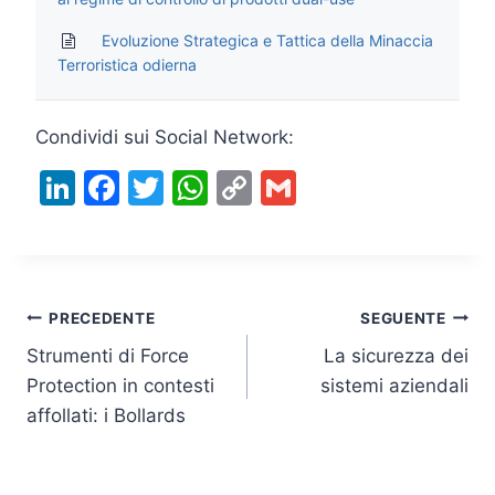
Evoluzione Strategica e Tattica della Minaccia
Terroristica odierna
Condividi sui Social Network:
Li
F
T
W
C
G
n
a
w
h
o
m
k
c
itt
at
p
ai
e
e
er
s
y
l
Navigazione
dI
b
A
Li
PRECEDENTE
SEGUENTE
n
o
p
n
Strumenti di Force
La sicurezza dei
articoli
Protection in contesti
sistemi aziendali
o
p
k
affollati: i Bollards
k