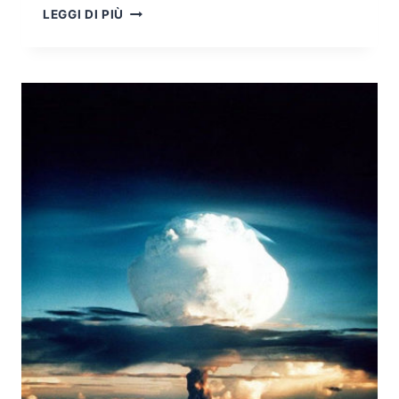
AGENTI
LEGGI DI PIÙ
CHIMICI:
LA
MINACCIA
TERRORISTICA
NELL’IMPIEGO
DUALE
DI
AMMONIACA
QUALE
ARMA
NON
CONVENZIONALE
O
PRECURSORE
DI
ESSA