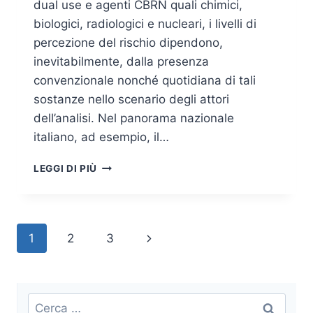
dual use e agenti CBRN quali chimici,
biologici, radiologici e nucleari, i livelli di
percezione del rischio dipendono,
inevitabilmente, dalla presenza
convenzionale nonché quotidiana di tali
sostanze nello scenario degli attori
dell’analisi. Nel panorama nazionale
italiano, ad esempio, il…
NUCLEAR
LEGGI DI PIÙ
SECURITY:
AUMENTARE
LA
PERCEZIONE
Navigazione
Pagina
1
2
3
DEL
RISCHIO
pagina
successiva
“N”
ED
“R”
Ricerca
QUALE