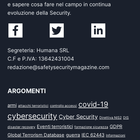
e sapere cosa fare nel campo in continua
evoluzione della Security.
Segreteria: Humana SRL
C.F e P.IVA: 13642431004
redazione@safetysecuritymagazine.com
ARGOMENTI
covid-19
armi
attacchi terroristici
controllo accessi
cybersecurity
Cyber Security
Direttiva NIS2
DIS
Eventi terroristici
GDPR
disaster recovery
formazione sicurezza
Global Terrorism Database
guerra
IEC 62443
Informazioni