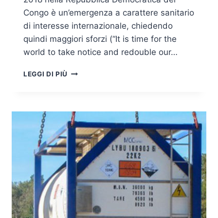
Congo è un’emergenza a carattere sanitario
di interesse internazionale, chiedendo
quindi maggiori sforzi (“It is time for the
world to take notice and redouble our…
TERRORISMO
LEGGI DI PIÙ
EVOLUTO
E
AGENTI
“B”:
UNA
CONCRETA
MINACCIA
ALLA
BIOSICUREZZA
GLOBALE