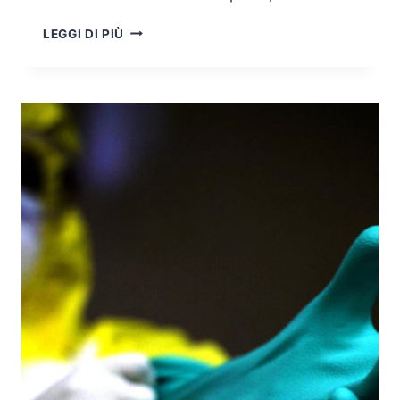
TEAR
LEGGI DI PIÙ
GAS
E
AGENTI
AEROSOL
QUALI
STRUMENTI
DI
GESTIONE
E
CONTROLLO
DELL’ORDINE
PUBBLICO