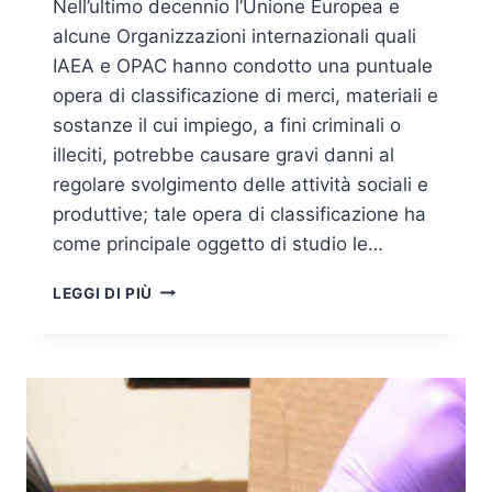
Nell’ultimo decennio l’Unione Europea e
alcune Organizzazioni internazionali quali
IAEA e OPAC hanno condotto una puntuale
opera di classificazione di merci, materiali e
sostanze il cui impiego, a fini criminali o
illeciti, potrebbe causare gravi danni al
regolare svolgimento delle attività sociali e
produttive; tale opera di classificazione ha
come principale oggetto di studio le…
I
LEGGI DI PIÙ
PRECURSORI:
UN
CHIARO
ESEMPIO
DI
INTERDIPENDENZA
TRA
CRITICITÀ