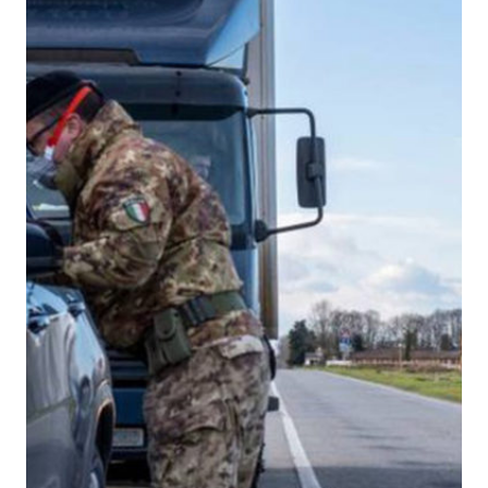
E
LUNGO
TERMINE
GENERATI
DAI
RISCHI
DI
NATURA
NUCLEARE
E
RADIOLOGICA
SULL’AMBIENTE