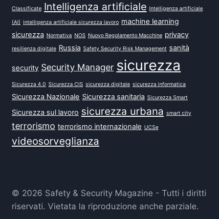
Intelligenza artificiale
Classificate
Intelligenza artificiale
machine learning
(AI)
intelligenza artificiale sicurezza lavoro
sicurezza
privacy
Normativa
NOS
Nuovo Regolamento Macchine
Russia
sanità
resilienza digitale
Safety Security Risk Management
sicurezza
Security Manager
security
Sicurezza 4.0
Sicurezza CIS
sicurezza digitale
sicurezza informatica
Sicurezza Nazionale
Sicurezza sanitaria
Sicurezza Smart
sicurezza urbana
Sicurezza sul lavoro
smart city
terrorismo
terrorismo internazionale
UCSe
videosorveglianza
© 2026 Safety & Security Magazine - Tutti i diritti
riservati. Vietata la riproduzione anche parziale.