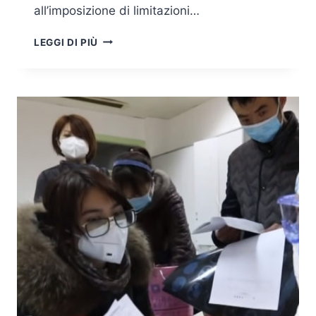
all’imposizione di limitazioni…
NUOVE
LEGGI DI PIÙ
SFIDE
PER
IL
SETTORE
SICUREZZA
&
DIFESA
ALLA
LUCE
DELL’ATTUALE
CRISI
PANDEMICA