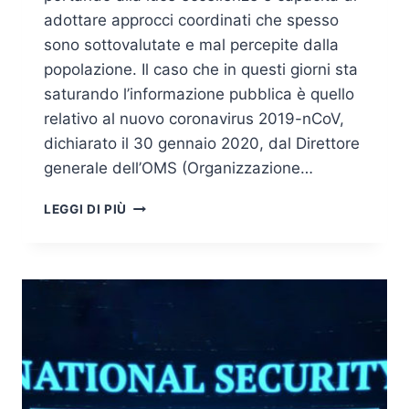
adottare approcci coordinati che spesso
sono sottovalutate e mal percepite dalla
popolazione. Il caso che in questi giorni sta
saturando l’informazione pubblica è quello
relativo al nuovo coronavirus 2019-nCoV,
dichiarato il 30 gennaio 2020, dal Direttore
generale dell’OMS (Organizzazione…
SALUTE
LEGGI DI PIÙ
E
SICUREZZA
SOCIALE:
ANALISI
DEGLI
IMPATTI
INDIRETTI
GENERATI
DALL’EVENTO
CORONAVIRUS