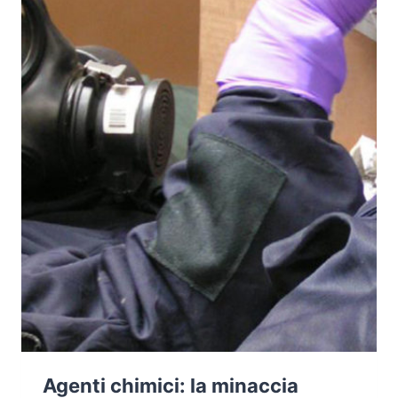
DI
SAFETY
E
DI
SECURITY
Agenti chimici: la minaccia