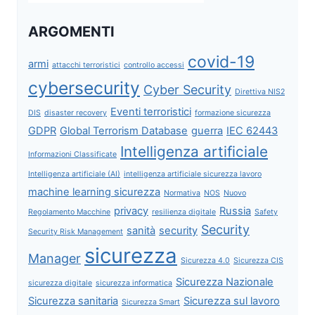
ARGOMENTI
covid-19
armi
attacchi terroristici
controllo accessi
cybersecurity
Cyber Security
Direttiva NIS2
Eventi terroristici
DIS
disaster recovery
formazione sicurezza
GDPR
Global Terrorism Database
guerra
IEC 62443
Intelligenza artificiale
Informazioni Classificate
Intelligenza artificiale (AI)
intelligenza artificiale sicurezza lavoro
machine learning sicurezza
Normativa
NOS
Nuovo
privacy
Russia
Regolamento Macchine
resilienza digitale
Safety
Security
sanità
security
Security Risk Management
sicurezza
Manager
Sicurezza 4.0
Sicurezza CIS
Sicurezza Nazionale
sicurezza digitale
sicurezza informatica
Sicurezza sanitaria
Sicurezza sul lavoro
Sicurezza Smart