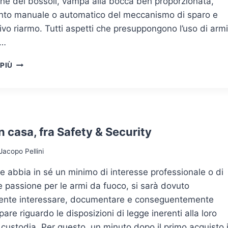
ne dei bossoli, vampa alla bocca ben proporzionata,
to manuale o automatico del meccanismo di sparo e
vo riarmo. Tutti aspetti che presuppongono l’uso di armi
n…
LA
 PIÙ
SICUREZZA
DELLE
ARMI
DA
FUOCO
SUI
n casa, fra Safety & Security
SET
CINEMATOGRAFICI
Jacopo Pellini
 abbia in sé un minimo di interesse professionale o di
 passione per le armi da fuoco, si sarà dovuto
ente interessare, documentare e conseguentemente
are riguardo le disposizioni di legge inerenti alla loro
 custodia. Per questo, un minuto dopo il primo acquisto 