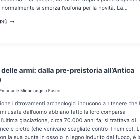
 normalmente si smorza l’euforia per la novità. La…
ARMI
 PIÙ
IN
CASA,
FRA
SAFETY
&
SECURITY
 delle armi: dalla pre-preistoria all’Antica
a
Emanuele Michelangelo Fusco
ione I ritrovamenti archeologici inducono a ritenere che 
mi usate dall’uomo abbiano fatto la loro comparsa
l’ultima glaciazione, circa 70.000 anni fa; si trattava di
ance e pietre (che venivano scagliate contro il nemico). 
con la sua punta in osso o in legno indurito dal fuoco, è l