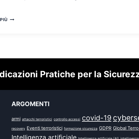
STORIA
 PIÙ
DELLE
ARMI:
DALLA
PRE-
PREISTORIA
ALL’ANTICA
GRECIA
dicazioni Pratiche per la Sicurez
ARGOMENTI
cybers
covid-19
armi
attacchi terroristici
controllo accessi
Eventi terroristici
GDPR
Global Terr
recovery
formazione sicurezza
Intelligenza artificiale
Intelligenza artificiale (AI)
intelligenza