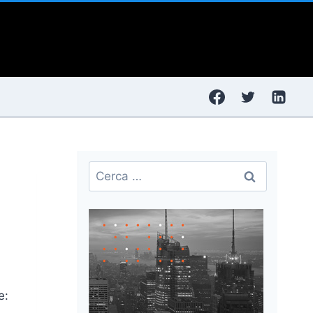
Ricerca
per:
e: