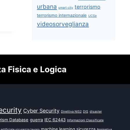
urbana
terrorismo
smart city
terrorismo internazionale
UCSe
videosorveglianza
za Fisica e Logica
ecurity
Cyber Security
Direttiva NIS2
DIS
disaster
orism Database
guerra
IEC 62443
Informazioni Classificate
machine learning sicurezza
 artificiale sicurezza lavoro
Normativa