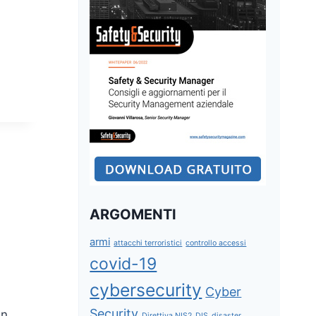
ARGOMENTI
armi
attacchi terroristici
controllo accessi
covid-19
cybersecurity
Cyber
Security
in
Direttiva NIS2
DIS
disaster