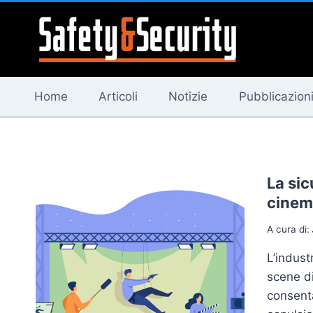
Salta
al
contenuto
Home
Articoli
Notizie
Pubblicazion
La sic
cinem
A cura di:
L’indust
scene d
consenta