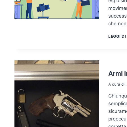
espulsio
movimen
successi
che no
LEGGI DI
Armi i
A cura di:
Chiunque
semplice
sicuram
preoccup
corretta