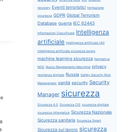
Eventi terroristici
recovery
formazione
GDPR
Global Terrorism
sicurezza
Database
guerra
IEC 62443
Intelligenza
Informazioni Classificate
artificiale
Intelligenza artificiale (AI)
intelligenza artificiale sicurezza lavoro
machine learning sicurezza
Normativa
privacy
NOS
Nuovo Regolamento Macchine
Russia
resilienza digitale
Safety Security Risk
Security
sanità
security
Management
sicurezza
Manager
le
Sicurezza 4.0
Sicurezza CIS
sicurezza digitale
Sicurezza Nazionale
sicurezza informatica
Sicurezza sanitaria
La
Sicurezza Smart
sicurezza
a
Sicurezza sul lavoro