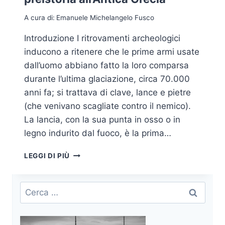
A cura di:
Emanuele Michelangelo Fusco
Introduzione I ritrovamenti archeologici
inducono a ritenere che le prime armi usate
dall’uomo abbiano fatto la loro comparsa
durante l’ultima glaciazione, circa 70.000
anni fa; si trattava di clave, lance e pietre
(che venivano scagliate contro il nemico).
La lancia, con la sua punta in osso o in
legno indurito dal fuoco, è la prima…
STORIA
LEGGI DI PIÙ
DELLE
ARMI:
DALLA
Ricerca
PRE-
per:
PREISTORIA
ALL’ANTICA