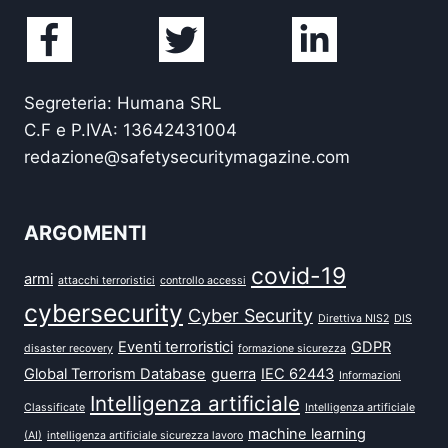
Segreteria: Humana SRL
C.F e P.IVA: 13642431004
redazione@safetysecuritymagazine.com
ARGOMENTI
covid-19
armi
attacchi terroristici
controllo accessi
cybersecurity
Cyber Security
Direttiva NIS2
DIS
Eventi terroristici
GDPR
disaster recovery
formazione sicurezza
Global Terrorism Database
guerra
IEC 62443
Informazioni
Intelligenza artificiale
Classificate
Intelligenza artificiale
machine learning
(AI)
intelligenza artificiale sicurezza lavoro