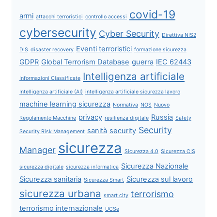
covid-19
armi
attacchi terroristici
controllo accessi
cybersecurity
Cyber Security
Direttiva NIS2
Eventi terroristici
DIS
disaster recovery
formazione sicurezza
GDPR
Global Terrorism Database
guerra
IEC 62443
Intelligenza artificiale
Informazioni Classificate
Intelligenza artificiale (AI)
intelligenza artificiale sicurezza lavoro
machine learning sicurezza
Normativa
NOS
Nuovo
privacy
Russia
Regolamento Macchine
resilienza digitale
Safety
Security
sanità
security
Security Risk Management
sicurezza
Manager
Sicurezza 4.0
Sicurezza CIS
Sicurezza Nazionale
sicurezza digitale
sicurezza informatica
Sicurezza sanitaria
Sicurezza sul lavoro
Sicurezza Smart
sicurezza urbana
terrorismo
smart city
terrorismo internazionale
UCSe