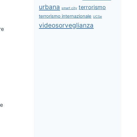
urbana
terrorismo
smart city
terrorismo internazionale
UCSe
videosorveglianza
re
 e