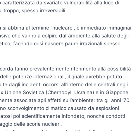
 caratterizzata da svariate vulnerabilità alla luce di
rtroppo, spesso irreversibili.
 la si abbina al termine “nucleare”, è immediato immagina
vasive che vanno a colpire dall’ambiente alla salute degli
netico, facendo così nascere paure irrazionali spesso
icorda fanno prevalentemente riferimento alla possibilità
elle potenze internazionali, il quale avrebbe potuto
ite dagli incidenti occorsi all’interno delle centrali negli
l’ex Unione Sovietica (Chernobyl, Ucraina) e in Giappone
nte associate agli effetti sull’ambiente: tra gli anni ’70
 uno sconvolgimento climatico causato da esplosioni
atosi poi scientificamente infondato, nonché condotti
aggio delle scorie nucleari.