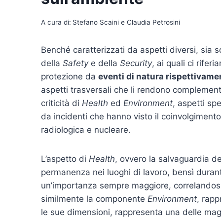
A cura di:
Stefano Scaini e Claudia Petrosini
Benché caratterizzati da aspetti diversi, sia s
della
Safety
e della
Security
, ai quali ci rife
protezione da
eventi di natura rispettivame
aspetti trasversali che li rendono complementar
criticità di
Health
ed
Environment
, aspetti sp
da incidenti che hanno visto il coinvolgiment
radiologica e nucleare.
L’aspetto di
Health
, ovvero la salvaguardia de
permanenza nei luoghi di lavoro, bensì durant
un’importanza sempre maggiore, correlandosi st
similmente la componente
Environment
, rapp
le sue dimensioni, rappresenta una delle maggi