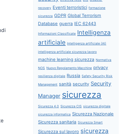
Eventi terroristici
recovery
formazione
GDPR
Global Terrorism
sicurezza
Database
guerra
IEC 62443
ndi
Intelligenza
Informazioni Classificate
artificiale
Intelligenza artificiale (AI)
intelligenza artificiale sicurezza lavoro
machine learning sicurezza
Normativa
privacy
NOS
Nuovo Regolamento Macchine
Russia
resilienza digitale
Safety Security Risk
Security
sanità
security
Management
sicurezza
Manager
Sicurezza 4.0
Sicurezza CIS
sicurezza digitale
Sicurezza Nazionale
sicurezza informatica
te
Sicurezza sanitaria
Sicurezza Smart
sicurezza
Sicurezza sul lavoro