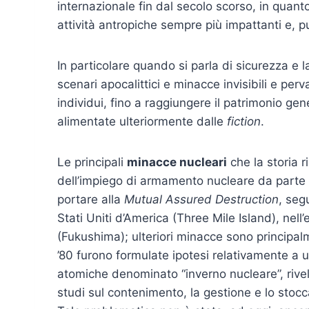
internazionale fin dal secolo scorso, in quanto
attività antropiche sempre più impattanti e, pu
In particolare quando si parla di sicurezza e
scenari apocalittici e minacce invisibili e per
individui, fino a raggiungere il patrimonio ge
alimentate ulteriormente dalle
fiction
.
Le principali
minacce nucleari
che la storia r
dell’impiego di armamento nucleare da parte d
portare alla
Mutual Assured Destruction
, segu
Stati Uniti d’America (Three Mile Island), nel
(Fukushima); ulteriori minacce sono principalme
’80 furono formulate ipotesi relativamente a
atomiche denominato “inverno nucleare”, rivel
studi sul contenimento, la gestione e lo stocc