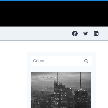
Ricerca
per: