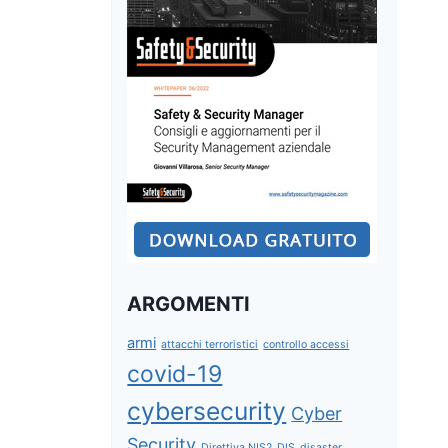
ARGOMENTI
armi
attacchi terroristici
controllo accessi
covid-19
cybersecurity
Cyber
Security
Direttiva NIS2
DIS
disaster