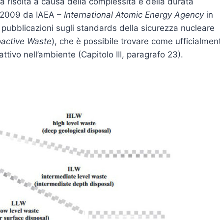
a risolta a causa della complessità e della durata
nel 2009 da IAEA –
International Atomic Energy Agency
in
le pubblicazioni sugli standards della sicurezza nucleare
ioactive Waste
), che è possibile trovare come ufficialmen
attivo nell’ambiente (Capitolo III, paragrafo 23).