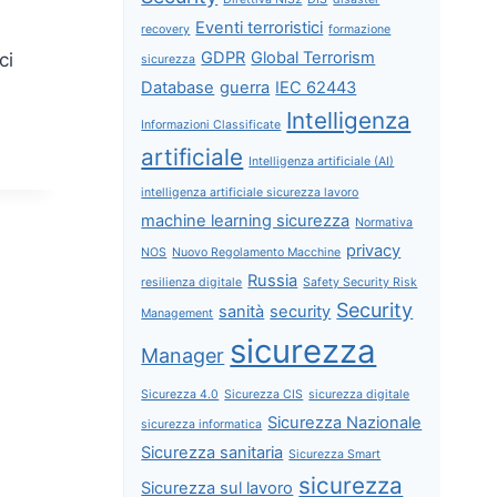
Eventi terroristici
recovery
formazione
GDPR
Global Terrorism
ci
sicurezza
Database
guerra
IEC 62443
Intelligenza
Informazioni Classificate
artificiale
Intelligenza artificiale (AI)
intelligenza artificiale sicurezza lavoro
machine learning sicurezza
Normativa
privacy
NOS
Nuovo Regolamento Macchine
Russia
resilienza digitale
Safety Security Risk
Security
sanità
security
Management
sicurezza
Manager
Sicurezza 4.0
Sicurezza CIS
sicurezza digitale
Sicurezza Nazionale
sicurezza informatica
Sicurezza sanitaria
Sicurezza Smart
sicurezza
Sicurezza sul lavoro