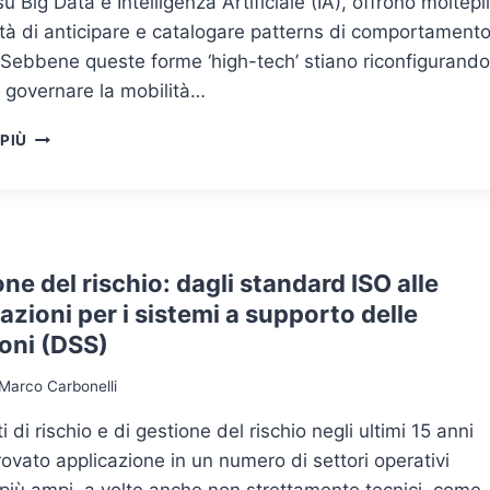
u Big Data e Intelligenza Artificiale (IA), offrono moltepli
ità di anticipare e catalogare patterns di comportament
 Sebbene queste forme ‘high-tech’ stiano riconfigurando 
 governare la mobilità…
TRA
 PIÙ
PRECAUZIONE
E
PREVENZIONE:
LA
GESTIONE
DEL
ne del rischio: dagli standard ISO alle
RISCHIO
azioni per i sistemi a supporto delle
NELLO
oni (DSS)
SCENARIO
‘PRE’-
Marco Carbonelli
EMERGENZA
i di rischio e di gestione del rischio negli ultimi 15 anni
ovato applicazione in un numero di settori operativi
più ampi, a volte anche non strettamente tecnici, come