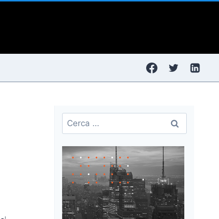
Ricerca
per: