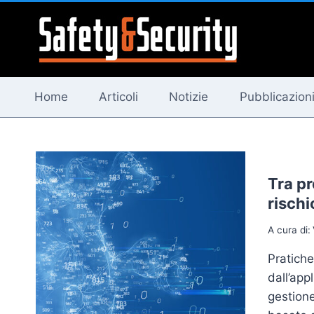
Salta
al
contenuto
Home
Articoli
Notizie
Pubblicazion
Tra pr
rischi
A cura di:
Pratiche
dall’app
gestione