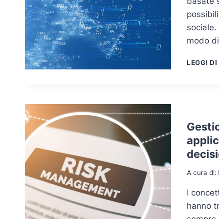
basate s
possibil
sociale.
modo di
LEGGI DI
Gestio
applic
decisi
A cura di:
I concett
hanno tr
sempre 