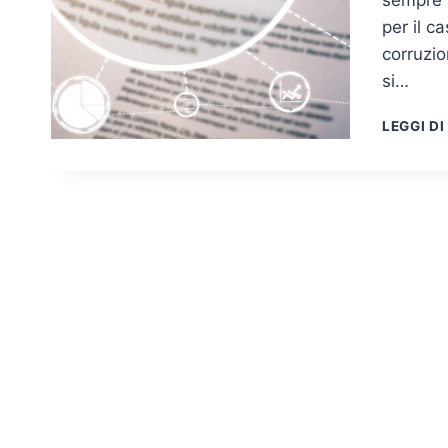
per il c
corruzio
si…
LEGGI DI