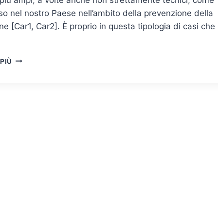
aso nel nostro Paese nell’ambito della prevenzione della
ne [Car1, Car2]. È proprio in questa tipologia di casi che 
GESTIONE
 PIÙ
DEL
RISCHIO:
DAGLI
STANDARD
ISO
ALLE
APPLICAZIONI
PER
I
SISTEMI
A
SUPPORTO
DELLE
DECISIONI
(DSS)