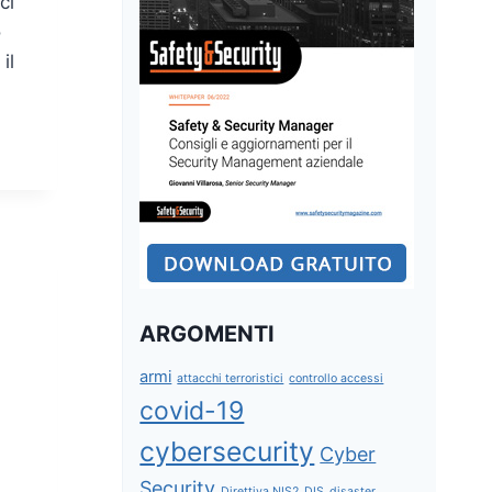
ci
o
il
ARGOMENTI
armi
attacchi terroristici
controllo accessi
covid-19
cybersecurity
Cyber
Security
Direttiva NIS2
DIS
disaster