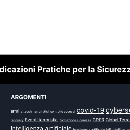
dicazioni Pratiche per la Sicurez
ARGOMENTI
cybers
covid-19
armi
attacchi terroristici
controllo accessi
Eventi terroristici
GDPR
Global Terr
recovery
formazione sicurezza
Intelligenza artificiale
Intelligenza artificiale (AI)
intelligenza