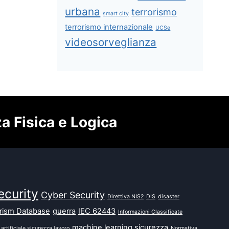
urbana
terrorismo
smart city
terrorismo internazionale
UCSe
videosorveglianza
za Fisica e Logica
ecurity
Cyber Security
Direttiva NIS2
DIS
disaster
orism Database
guerra
IEC 62443
Informazioni Classificate
machine learning sicurezza
 artificiale sicurezza lavoro
Normativa