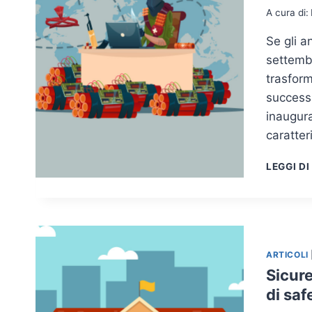
A cura di:
Se gli a
settemb
trasform
successi
inaugura
caratter
LEGGI DI
ARTICOLI
Sicure
di saf