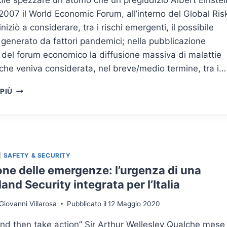
2007 il World Economic Forum, all’interno del Global Ris
iniziò a considerare, tra i rischi emergenti, il possibile
 generato da fattori pandemici; nella pubblicazione
del forum economico la diffusione massiva di malattie
che veniva considerata, nel breve/medio termine, tra i…
COME
 PIÙ
CAMBIANO
RUOLI
E
STRATEGIE
DI
SICUREZZA
|
SAFETY & SECURITY
NELL’ERA
one delle emergenze: l’urgenza di una
PANDEMICA
nd Security integrata per l’Italia
Giovanni Villarosa
Pubblicato il
12 Maggio 2020
nd then take action” Sir Arthur Wellesley Qualche mese