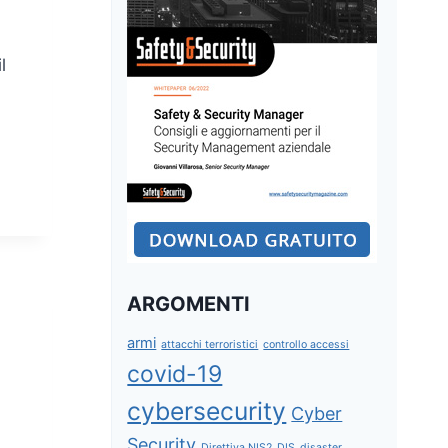
l
ARGOMENTI
armi
attacchi terroristici
controllo accessi
covid-19
cybersecurity
Cyber
Security
Direttiva NIS2
DIS
disaster