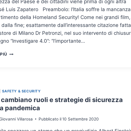
ezza del Paese e dei cittadini viene prima di ogni altra
é Luis Zapatero Preambolo: l’Italia soffre la mancanza
rtimento della Homeland Security! Come nei grandi film,
 dalla fine; esattamente dall’interessante citazione fatta
tore di Milano Dr Petronzi, nel suo intervento di chiusu
gno “Investigare 4.0”: “l’importante…
L’IMPORTANZA
 PIÙ
DELLA
FIGURA
DEL
SECURITY
MANAGER
PER
|
SAFETY & SECURITY
UNA
cambiano ruoli e strategie di sicurezza
EFFICACE
era pandemica
GESTIONE
DELLA
Giovanni Villarosa
Pubblicato il
10 Settembre 2020
PANDEMIA
cile spezzare un atomo che un pregiudizio Albert Einstei