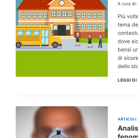
A cura di:
Più volt
tema de
contestu
dove si
bensì un
di sicur
dello st
LEGGI DI
ARTICOLI
Analis
fenom