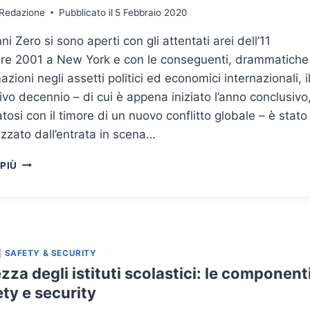
Redazione
Pubblicato il
5 Febbraio 2020
nni Zero si sono aperti con gli attentati arei dell’11
re 2001 a New York e con le conseguenti, drammatiche
azioni negli assetti politici ed economici internazionali, i
vo decennio – di cui è appena iniziato l’anno conclusivo
tosi con il timore di un nuovo conflitto globale – è stato
izzato dall’entrata in scena…
MINACCIA
 PIÙ
TERRORISTICA:
SCENARI
DI
RISCHIO
E
MISURE
|
SAFETY & SECURITY
DI
zza degli istituti scolastici: le component
PREVENZIONE
ety e security