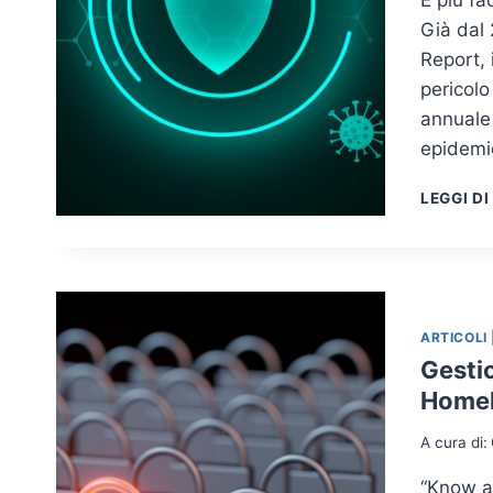
Già dal 
Report, 
pericolo
annuale 
epidemi
LEGGI DI
ARTICOLI
Gesti
Homela
A cura di:
“Know a