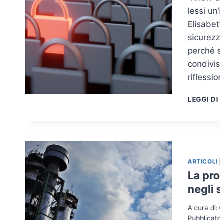
lessi un
Elisabet
sicurezz
perché 
condivis
riflessi
LEGGI DI
ARTICOLI
La pro
negli 
A cura di:
Pubblicato 