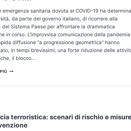
e emergenza sanitaria dovuta al COVID-19 ha determina
sità, da parte del governo italiano, di ricorrere alla
à del Sistema Paese per affrontare la drammatica
ne in corso. L’improvvisa comunicazione della pandemia
apida diffusione “a progressione geometrica” hanno
to, in tempi brevissimi, una forte riduzione delle attivit
che, il blocco…
LA
 PIÙ
PROTEZIONE
DEGLI
ASSET
INDUSTRIALI
STRATEGICI
NEGLI
SCENARI
ia terroristica: scenari di rischio e misur
DI
evenzione
CRISI