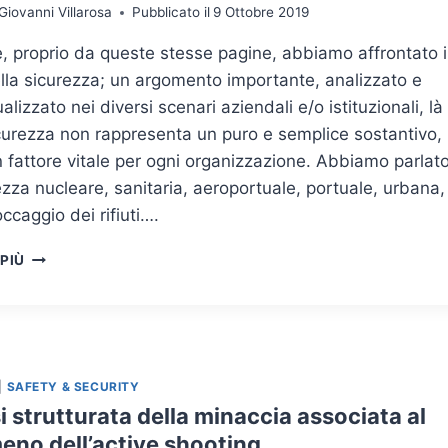
Giovanni Villarosa
Pubblicato il
9 Ottobre 2019
e, proprio da queste stesse pagine, abbiamo affrontato i
lla sicurezza; un argomento importante, analizzato e
alizzato nei diversi scenari aziendali e/o istituzionali, là
curezza non rappresenta un puro e semplice sostantivo,
 fattore vitale per ogni organizzazione. Abbiamo parlat
ezza nucleare, sanitaria, aeroportuale, portuale, urbana,
occaggio dei rifiuti….
SICUREZZA
 PIÙ
DEGLI
ISTITUTI
SCOLASTICI:
LE
COMPONENTI
DI
|
SAFETY & SECURITY
SAFETY
i strutturata della minaccia associata al
E
eno dell’active shooting
SECURITY