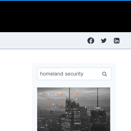
Ricerca
per: