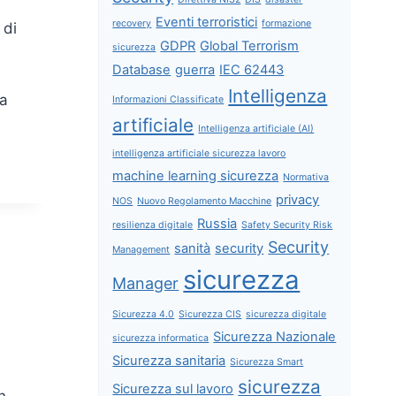
Eventi terroristici
recovery
formazione
 di
GDPR
Global Terrorism
sicurezza
Database
guerra
IEC 62443
Intelligenza
ra
Informazioni Classificate
artificiale
Intelligenza artificiale (AI)
intelligenza artificiale sicurezza lavoro
machine learning sicurezza
Normativa
privacy
NOS
Nuovo Regolamento Macchine
Russia
resilienza digitale
Safety Security Risk
Security
sanità
security
Management
sicurezza
Manager
Sicurezza 4.0
Sicurezza CIS
sicurezza digitale
Sicurezza Nazionale
sicurezza informatica
Sicurezza sanitaria
Sicurezza Smart
sicurezza
Sicurezza sul lavoro
n