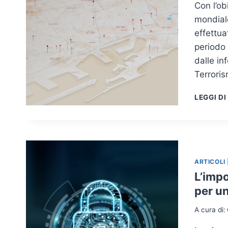
Con l’obi
mondiale
effettua
periodo 
dalle in
Terrori
LEGGI DI
ARTICOLI
L’impo
per u
A cura di: