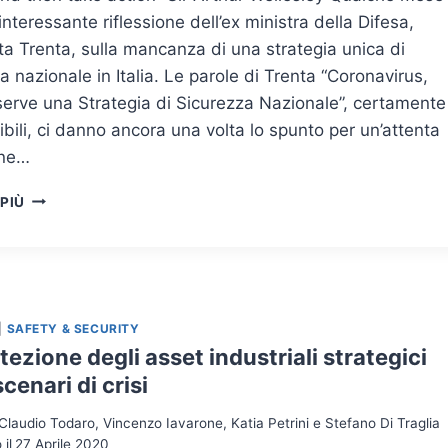
’interessante riflessione dell’ex ministra della Difesa,
ta Trenta, sulla mancanza di una strategia unica di
a nazionale in Italia. Le parole di Trenta “Coronavirus,
serve una Strategia di Sicurezza Nazionale”, certamente
ibili, ci danno ancora una volta lo spunto per un’attenta
one…
GESTIONE
 PIÙ
DELLE
EMERGENZE:
L’URGENZA
DI
UNA
HOMELAND
|
SAFETY & SECURITY
SECURITY
tezione degli asset industriali strategici
INTEGRATA
scenari di crisi
PER
L’ITALIA
Claudio Todaro, Vincenzo Iavarone, Katia Petrini e Stefano Di Traglia
il
27 Aprile 2020