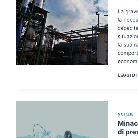
La grav
la neces
capacit
situazio
la sua r
comporta
economi
LEGGI DI
NOTIZIE
Minacc
di pr