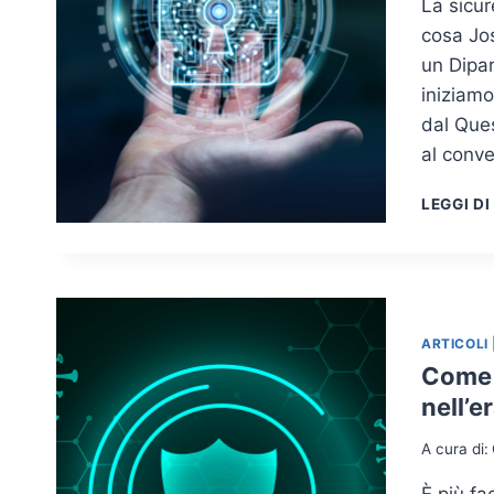
La sicur
cosa Jos
un Dipa
iniziamo
dal Ques
al conve
LEGGI DI
ARTICOLI
Come 
nell’
A cura di:
È più fa