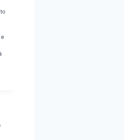
to
 e
à
e