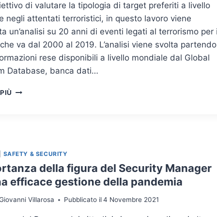
ettivo di valutare la tipologia di target preferiti a livello
 negli attentati terroristici, in questo lavoro viene
ta un’analisi su 20 anni di eventi legati al terrorismo per i
che va dal 2000 al 2019. L’analisi viene svolta partendo
formazioni rese disponibili a livello mondiale dal Global
sm Database, banca dati…
SOFT
 PIÙ
TARGET,
HARD
TARGET
E
ATTACCHI
TERRORISTICI:
|
SAFETY & SECURITY
ANALISI
rtanza della figura del Security Manager
DEL
na efficace gestione della pandemia
GLOBAL
TERRORISM
Giovanni Villarosa
Pubblicato il
4 Novembre 2021
DATABASE