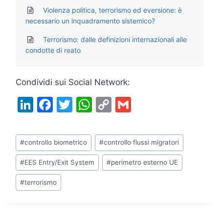
Violenza politica, terrorismo ed eversione: è
necessario un inquadramento sistemico?
Terrorismo: dalle definizioni internazionali alle
condotte di reato
Condividi sui Social Network:
Li
F
T
W
C
G
n
a
w
h
o
m
k
c
itt
at
p
ai
Tag
#
controllo biometrico
#
controllo flussi migratori
e
e
er
s
y
l
articolo:
dI
b
A
Li
#
EES Entry/Exit System
#
perimetro esterno UE
n
o
p
n
#
terrorismo
o
p
k
k