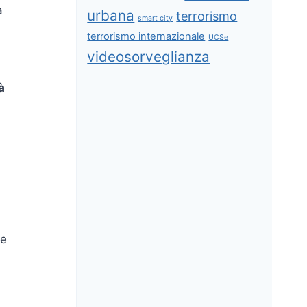
a
urbana
terrorismo
smart city
terrorismo internazionale
UCSe
videosorveglianza
à
te