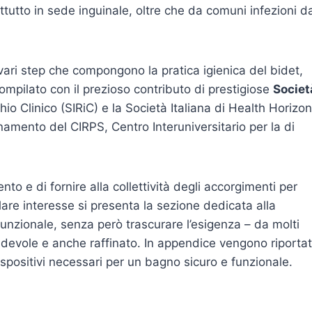
tutto in sede inguinale, oltre che da comuni infezioni d
i vari step che compongono la pratica igienica del bidet,
 compilato con il prezioso contributo di prestigiose
Societ
io Clinico (SIRiC) e la Società Italiana di Health Horizon
inamento del CIRPS, Centro Interuniversitario per la di
to e di fornire alla collettività degli accorgimenti per
colare interesse si presenta la sezione dedicata alla
unzionale, senza però trascurare l’esigenza – da molti
radevole e anche raffinato. In appendice vengono riporta
ispositivi necessari per un bagno sicuro e funzionale.