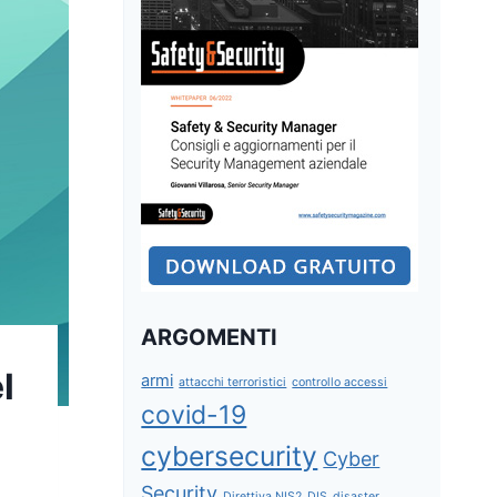
ARGOMENTI
l
armi
attacchi terroristici
controllo accessi
covid-19
cybersecurity
Cyber
Security
Direttiva NIS2
DIS
disaster