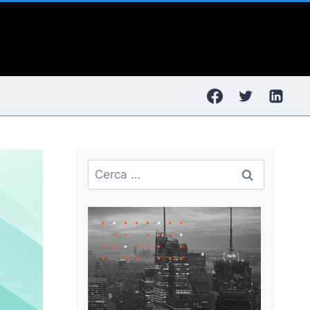
Ricerca
per: