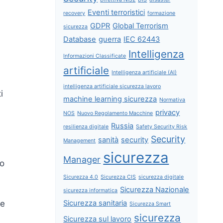
Eventi terroristici
recovery
formazione
GDPR
Global Terrorism
sicurezza
Database
guerra
IEC 62443
Intelligenza
Informazioni Classificate
artificiale
Intelligenza artificiale (AI)
intelligenza artificiale sicurezza lavoro
i
machine learning sicurezza
Normativa
privacy
NOS
Nuovo Regolamento Macchine
Russia
resilienza digitale
Safety Security Risk
Security
sanità
security
Management
sicurezza
Manager
no
Sicurezza 4.0
Sicurezza CIS
sicurezza digitale
Sicurezza Nazionale
sicurezza informatica
le
Sicurezza sanitaria
Sicurezza Smart
sicurezza
Sicurezza sul lavoro