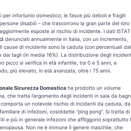
si per infortunio domestico; le fasce più deboli e fragili
 persone disabili – che trascorrono la gran parte del loro
giormente esposte al rischio di incidente. I dati ISTAT
ci
denunciati annualmente in Italia, con un incremento,
ali cause di incidente sono la caduta (con percentuali dal
 dai tagli (in media 16%). La distribuzione degli incident
picco si verifica in età infantile, tra 0 e 5 anni, e
o, più elevato, in età avanzata, oltre i 75 anni.
onale Sicurezza Domestica
ha prodotto un volume
na, che tratta l’argomento degli incidenti in sala da bag
e comporta un notevole rischio di incidenti da caduta, da
amiliare di infezioni, cosiddette “ping pong”. Si tratta di
triti e più in generale infezioni che affliggono soprattutto 
a menopausa. Non ne è immune il genere maschile, che