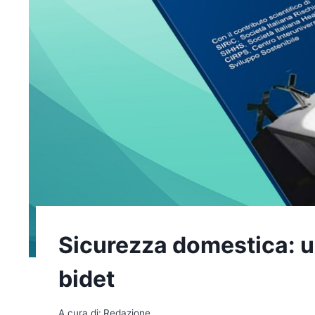
Sicurezza domestica: un
bidet
A cura di:
Redazione