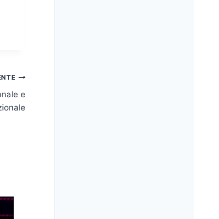
ENTE
onale e
zionale