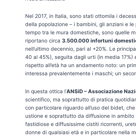
Nel 2017, in Italia, sono stati ottomila i deces
della popolazione – i bambini, gli anziani e le
tempo tra le mura domestiche, sono quelle mag
riportano circa
3.500.000 infortuni domesti
nell’ultimo decennio, pari al +20%. Le princip
40 al 45%), seguita dagli urti (in media 17%) e
rispetto all’età ha un andamento noto: un primo 
interessa prevalentemente i maschi; un second
In questa ottica l’
ANSiD – Associazione Nazi
scientifico, ma soprattutto di pratica quotidia
con particolare riguardo all’uso del bidet, ch
ustione e soprattutto da diffusione in ambito f
fastidiose e diffusissime cistiti ricorrenti, ure
donne di qualsiasi età e in particolare nell