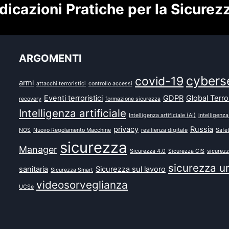
dicazioni Pratiche per la Sicurez
ARGOMENTI
cybers
covid-19
armi
attacchi terroristici
controllo accessi
Eventi terroristici
GDPR
Global Terr
recovery
formazione sicurezza
Intelligenza artificiale
Intelligenza artificiale (AI)
intelligenza
privacy
Russia
NOS
Nuovo Regolamento Macchine
resilienza digitale
Safe
sicurezza
Manager
Sicurezza 4.0
Sicurezza CIS
sicurezz
sicurezza u
sanitaria
Sicurezza sul lavoro
Sicurezza Smart
videosorveglianza
UCSe