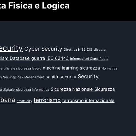
za Fisica e Logica
ecurity
Cyber Security
Direttiva NIS2
DIS
disaster
orism Database
guerra
IEC 62443
Informazioni Classificate
machine learning sicurezza
 artificiale sicurezza lavoro
Normativa
Security
sanità
security
ty Security Risk Management
Sicurezza Nazionale
Sicurezza
a digitale
sicurezza informatica
rbana
terrorismo
terrorismo internazionale
smart city