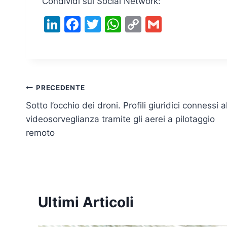
Condividi sui Social Network:
Li
F
T
W
C
G
n
a
w
h
o
m
k
c
itt
at
p
ai
e
e
er
s
y
l
dI
b
A
Li
Navigazione
PRECEDENTE
n
o
p
n
Sotto l’occhio dei droni. Profili giuridici connessi a
articoli
o
p
k
videosorveglianza tramite gli aerei a pilotaggio
remoto
k
Ultimi Articoli