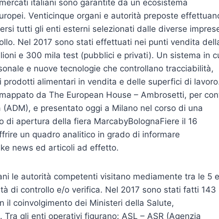
rmercati italiani sono garantite da un ecosistema
Europei. Venticinque organi e autorità preposte effettuan
rsi tutti gli enti esterni selezionati dalle diverse impres
rollo. Nel 2017 sono stati effettuati nei punti vendita dell
ni e 300 mila test (pubblici e privati). Un sistema in c
sonale e nuove tecnologie che controllano tracciabilità,
prodotti alimentari in vendita e delle superfici di lavoro
o mappato da The European House – Ambrosetti, per con
a (ADM), e presentato oggi a Milano nel corso di una
 di apertura della fiera MarcabyBolognaFiere il 16
offrire un quadro analitico in grado di informare
ke news ed articoli ad effetto.
iani le autorità competenti visitano mediamente tra le 5 
tà di controllo e/o verifica. Nel 2017 sono stati fatti 143
on il coinvolgimento dei Ministeri della Salute,
. Tra gli enti operativi figurano: ASL – ASR (Agenzia