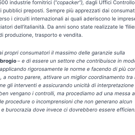
00 industrie fornitrici (“
copacker”),
dagli Uffici Controllo
ti pubblici preposti. Sempre più apprezzati dai consumat
erso i circuiti internazionali ai quali aderiscono le impres
ori dell’italianità. Da anni sono state realizzate le ‘filie
 di produzione, trasporto e vendita.
ai propri consumatori il massimo delle garanzie sulla
brogio
–
e di essere un settore che contribuisce in mod
 applicando rigorosamente le norme e facendo di più co
o, a nostro parere, attivare un miglior coordinamento tra 
one gli interventi e assicurando unicità di interpretazione
 ben vengano i controlli, ma procediamo ad una messa a
lle procedure o incomprensioni che non generano alcun
i e burocrazia dove invece ci dovrebbero essere efficie