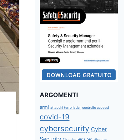
ARGOMENTI
armi
attacchi terroristici
controllo accessi
covid-19
cybersecurity
Cyber
Security
Direttiva NIS2
DIS
disaster