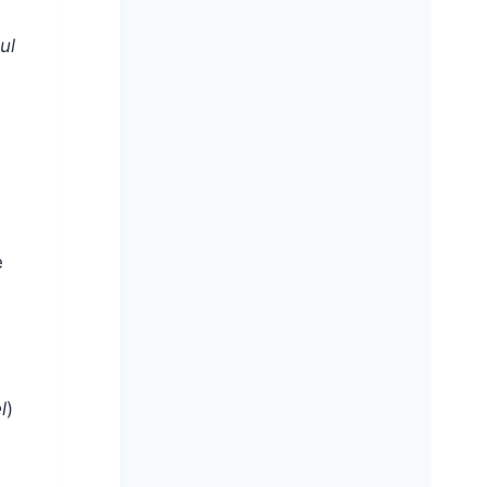
ul
e
l
)