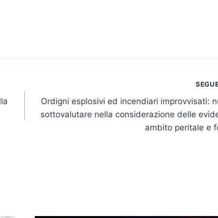
SEGU
lla
Ordigni esplosivi ed incendiari improvvisati: n
sottovalutare nella considerazione delle evid
ambito peritale e 