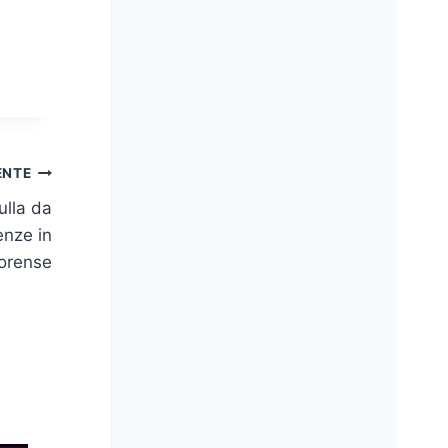
ENTE
ulla da
enze in
forense