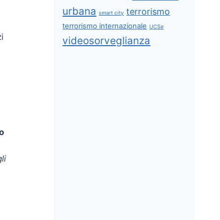
urbana
terrorismo
smart city
terrorismo internazionale
UCSe
i
videosorveglianza
o
li