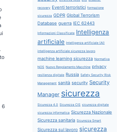
Eventi terroristici
recovery
formazione
o
GDPR
Global Terrorism
sicurezza
e
Database
guerra
IEC 62443
a
Intelligenza
ui
Informazioni Classificate
artificiale
Intelligenza artificiale (AI)
.
intelligenza artificiale sicurezza lavoro
to
machine learning sicurezza
Normativa
privacy
NOS
Nuovo Regolamento Macchine
Russia
resilienza digitale
Safety Security Risk
Security
sanità
security
Management
sicurezza
Manager
Sicurezza 4.0
Sicurezza CIS
sicurezza digitale
e 6
Sicurezza Nazionale
sicurezza informatica
Sicurezza sanitaria
Sicurezza Smart
sicurezza
Sicurezza sul lavoro