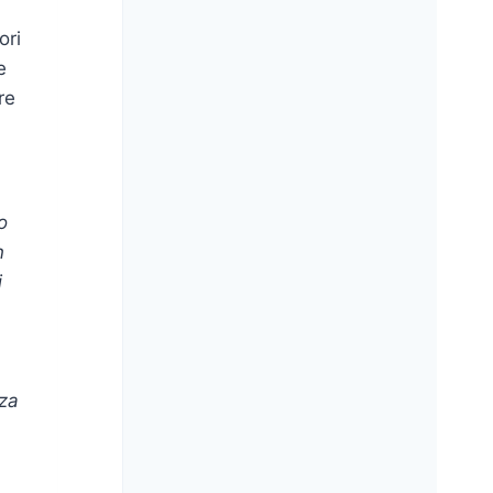
ori
e
re
o
n
i
nza