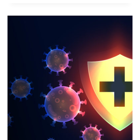
LE
MUTAZIONI
DEL
VIRUS,
LA
FORZA
DEL
PENSIERO
LATERALE
E
LA
COMUNICAZIONE
NELL’EMERGENZA