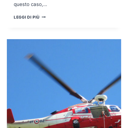
questo caso,…
SAFETY,
LEGGI DI PIÙ
SECURITY
E
CORONAVIRUS:
LA
RESILIENZA
ALLA
ROVESCIA