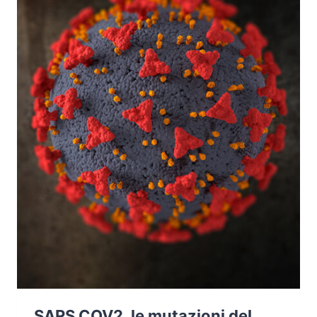
PANDEMIA
DA
SARS
COV2
SARS COV2, le mutazioni del