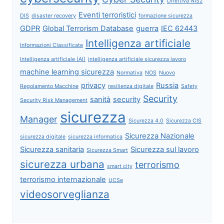
Direttiva NIS2
Eventi terroristici
DIS
disaster recovery
formazione sicurezza
GDPR
Global Terrorism Database
guerra
IEC 62443
Intelligenza artificiale
Informazioni Classificate
Intelligenza artificiale (AI)
intelligenza artificiale sicurezza lavoro
machine learning sicurezza
Normativa
NOS
Nuovo
privacy
Russia
Regolamento Macchine
resilienza digitale
Safety
Security
sanità
security
Security Risk Management
sicurezza
Manager
Sicurezza 4.0
Sicurezza CIS
Sicurezza Nazionale
sicurezza digitale
sicurezza informatica
Sicurezza sanitaria
Sicurezza sul lavoro
Sicurezza Smart
sicurezza urbana
terrorismo
smart city
terrorismo internazionale
UCSe
videosorveglianza