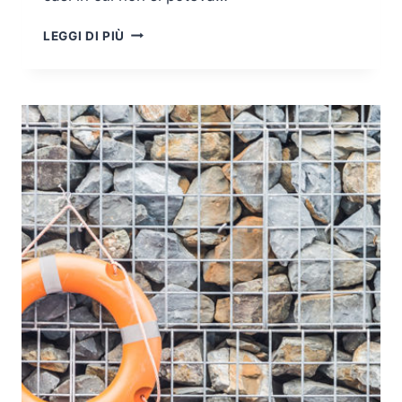
I
LEGGI DI PIÙ
MINORI
E
LE
EMERGENZE.
LA
REGIONE
LAZIO
PROVA
A
TRACCIARE
LA
STRADA