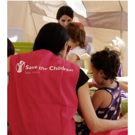
E
DI
PROTEZIONE
CIVILE:
VALUTAZIONI
SULLA
POSSIBILE
INDIVIDUAZIONE
DI
SOFT
TARGET
DALL’ANALISI
DI
DOCUMENTI
ISTITUZIONALI
PUBBLICI