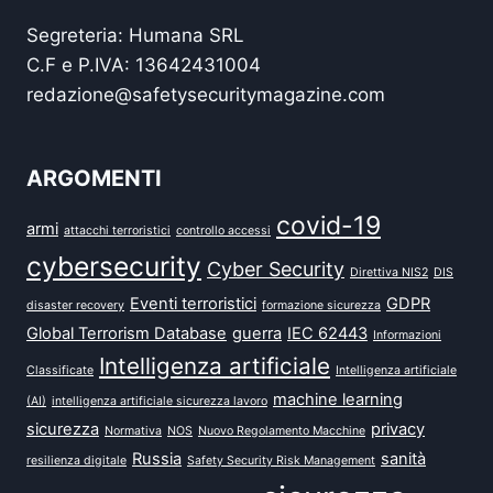
Segreteria: Humana SRL
C.F e P.IVA: 13642431004
redazione@safetysecuritymagazine.com
ARGOMENTI
covid-19
armi
attacchi terroristici
controllo accessi
cybersecurity
Cyber Security
Direttiva NIS2
DIS
Eventi terroristici
GDPR
disaster recovery
formazione sicurezza
Global Terrorism Database
guerra
IEC 62443
Informazioni
Intelligenza artificiale
Classificate
Intelligenza artificiale
machine learning
(AI)
intelligenza artificiale sicurezza lavoro
sicurezza
privacy
Normativa
NOS
Nuovo Regolamento Macchine
Russia
sanità
resilienza digitale
Safety Security Risk Management