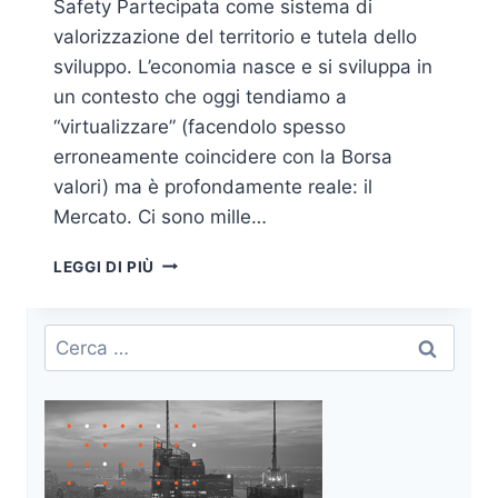
Safety Partecipata come sistema di
valorizzazione del territorio e tutela dello
sviluppo. L’economia nasce e si sviluppa in
un contesto che oggi tendiamo a
“virtualizzare” (facendolo spesso
erroneamente coincidere con la Borsa
valori) ma è profondamente reale: il
Mercato. Ci sono mille…
SVOLGIMENTO
LEGGI DI PIÙ
DI
EVENTI
IN
Ricerca
SICUREZZA
per:
E
SVILUPPO
DEL
TERRITORIO