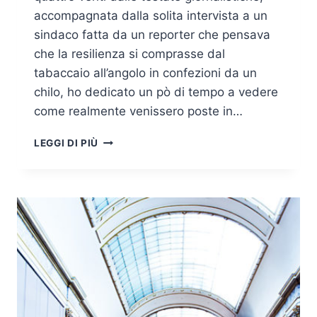
accompagnata dalla solita intervista a un
sindaco fatta da un reporter che pensava
che la resilienza si comprasse dal
tabaccaio all’angolo in confezioni da un
chilo, ho dedicato un pò di tempo a vedere
come realmente venissero poste in…
120
LEGGI DI PIÙ
SECONDI:
UNA
RICERCA
SULLA
RESILIENZA
DEI
COMUNI
ITALIANI
IN
AMBITO
DI