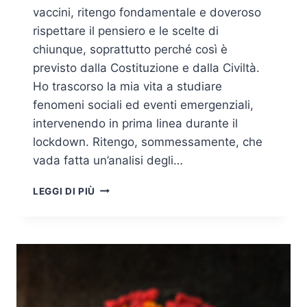
vaccini, ritengo fondamentale e doveroso
rispettare il pensiero e le scelte di
chiunque, soprattutto perché così è
previsto dalla Costituzione e dalla Civiltà.
Ho trascorso la mia vita a studiare
fenomeni sociali ed eventi emergenziali,
intervenendo in prima linea durante il
lockdown. Ritengo, sommessamente, che
vada fatta un’analisi degli…
VALUTAZIONI
LEGGI DI PIÙ
DI
NATURA
STATISTICA
E
STRATEGICA
SULLA
GESTIONE
DELLA