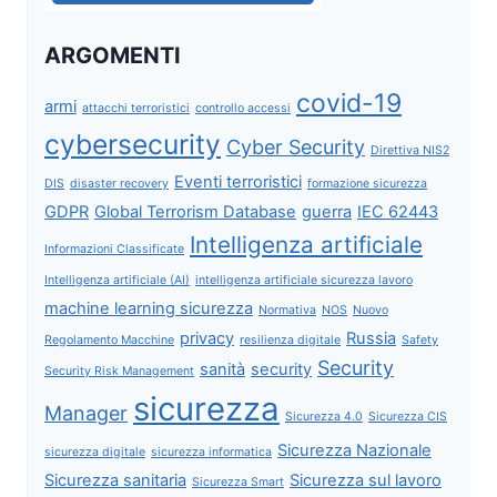
ARGOMENTI
covid-19
armi
attacchi terroristici
controllo accessi
cybersecurity
Cyber Security
Direttiva NIS2
Eventi terroristici
DIS
disaster recovery
formazione sicurezza
GDPR
Global Terrorism Database
guerra
IEC 62443
Intelligenza artificiale
Informazioni Classificate
Intelligenza artificiale (AI)
intelligenza artificiale sicurezza lavoro
machine learning sicurezza
Normativa
NOS
Nuovo
privacy
Russia
Regolamento Macchine
resilienza digitale
Safety
Security
sanità
security
Security Risk Management
sicurezza
Manager
Sicurezza 4.0
Sicurezza CIS
Sicurezza Nazionale
sicurezza digitale
sicurezza informatica
Sicurezza sanitaria
Sicurezza sul lavoro
Sicurezza Smart