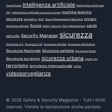
Intelligenza artificiale
Classificate
Intelligenza artificiale
machine learning
(AI)
intelligenza artificiale sicurezza lavoro
sicurezza
privacy
Normativa
NOS
Nuovo Regolamento Macchine
Russia
sanità
resilienza digitale
Safety Security Risk Management
sicurezza
Security Manager
security
Sicurezza 4.0
Sicurezza CIS
sicurezza digitale
sicurezza informatica
Sicurezza Nazionale
Sicurezza sanitaria
Sicurezza Smart
sicurezza urbana
Sicurezza sul lavoro
smart city
terrorismo
terrorismo internazionale
UCSe
videosorveglianza
© 2026 Safety & Security Magazine - Tutti i diritti
riservati. Vietata la riproduzione anche parziale.