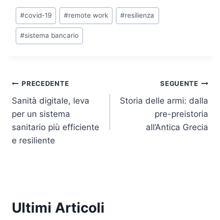
k
c
itt
at
p
ai
Tag
#
covid-19
#
remote work
#
resilienza
e
e
er
s
y
l
articolo:
dI
b
A
Li
#
sistema bancario
n
o
p
n
o
p
k
k
Navigazione
PRECEDENTE
SEGUENTE
Sanità digitale, leva
Storia delle armi: dalla
articoli
per un sistema
pre-preistoria
sanitario più efficiente
all’Antica Grecia
e resiliente
Ultimi Articoli