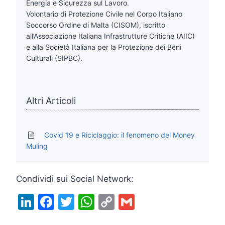
Energia e Sicurezza sul Lavoro.
Volontario di Protezione Civile nel Corpo Italiano
Soccorso Ordine di Malta (CISOM), iscritto
all’Associazione Italiana Infrastrutture Critiche (AIIC)
e alla Società Italiana per la Protezione dei Beni
Culturali (SIPBC).
Altri Articoli
Covid 19 e Riciclaggio: il fenomeno del Money
Muling
Condividi sui Social Network:
Li
F
T
W
C
G
n
a
w
h
o
m