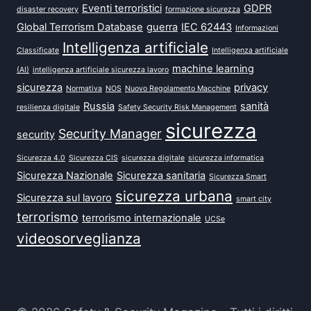
Eventi terroristici
GDPR
disaster recovery
formazione sicurezza
Global Terrorism Database
guerra
IEC 62443
Informazioni
Intelligenza artificiale
Classificate
Intelligenza artificiale
machine learning
(AI)
intelligenza artificiale sicurezza lavoro
sicurezza
privacy
Normativa
NOS
Nuovo Regolamento Macchine
Russia
sanità
resilienza digitale
Safety Security Risk Management
sicurezza
Security Manager
security
Sicurezza 4.0
Sicurezza CIS
sicurezza digitale
sicurezza informatica
Sicurezza Nazionale
Sicurezza sanitaria
Sicurezza Smart
sicurezza urbana
Sicurezza sul lavoro
smart city
terrorismo
terrorismo internazionale
UCSe
videosorveglianza