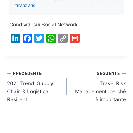
finanziario
Condividi sui Social Network:
Li
F
T
W
C
G
n
a
w
h
o
m
k
c
itt
at
p
ai
e
e
er
s
y
l
Navigazione
dI
b
A
Li
PRECEDENTE
SEGUENTE
n
o
p
n
2021 Trend: Supply
Travel Risk
articoli
Chain & Logistica
Management: perché
o
p
k
Resilienti
è importante
k