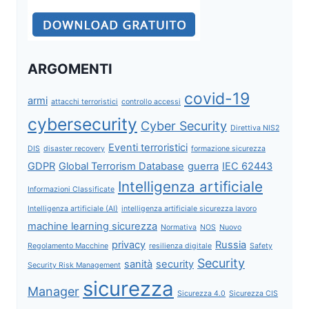
ARGOMENTI
covid-19
armi
attacchi terroristici
controllo accessi
cybersecurity
Cyber Security
Direttiva NIS2
Eventi terroristici
DIS
disaster recovery
formazione sicurezza
GDPR
Global Terrorism Database
guerra
IEC 62443
Intelligenza artificiale
Informazioni Classificate
Intelligenza artificiale (AI)
intelligenza artificiale sicurezza lavoro
machine learning sicurezza
Normativa
NOS
Nuovo
privacy
Russia
Regolamento Macchine
resilienza digitale
Safety
Security
sanità
security
Security Risk Management
sicurezza
Manager
Sicurezza 4.0
Sicurezza CIS