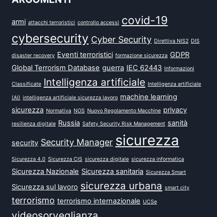
covid-19
armi
attacchi terroristici
controllo accessi
cybersecurity
Cyber Security
Direttiva NIS2
DIS
Eventi terroristici
GDPR
disaster recovery
formazione sicurezza
Global Terrorism Database
guerra
IEC 62443
Informazioni
Intelligenza artificiale
Classificate
Intelligenza artificiale
machine learning
(AI)
intelligenza artificiale sicurezza lavoro
sicurezza
privacy
Normativa
NOS
Nuovo Regolamento Macchine
Russia
sanità
resilienza digitale
Safety Security Risk Management
sicurezza
Security Manager
security
Sicurezza 4.0
Sicurezza CIS
sicurezza digitale
sicurezza informatica
Sicurezza Nazionale
Sicurezza sanitaria
Sicurezza Smart
sicurezza urbana
Sicurezza sul lavoro
smart city
terrorismo
terrorismo internazionale
UCSe
videosorveglianza