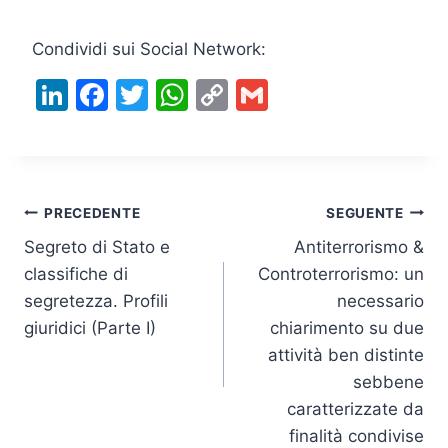
Condividi sui Social Network:
Li
F
T
W
C
G
n
a
w
h
o
m
k
c
itt
at
p
ai
e
e
er
s
y
l
Navigazione
dI
b
A
Li
PRECEDENTE
SEGUENTE
n
o
p
n
Segreto di Stato e
Antiterrorismo &
articoli
classifiche di
Controterrorismo: un
o
p
k
segretezza. Profili
necessario
k
giuridici (Parte I)
chiarimento su due
attività ben distinte
sebbene
caratterizzate da
finalità condivise