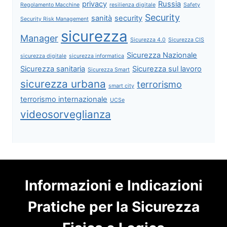
privacy
Russia
Regolamento Macchine
resilienza digitale
Safety
Security
sanità
security
Security Risk Management
sicurezza
Manager
Sicurezza 4.0
Sicurezza CIS
Sicurezza Nazionale
sicurezza digitale
sicurezza informatica
Sicurezza sanitaria
Sicurezza sul lavoro
Sicurezza Smart
sicurezza urbana
terrorismo
smart city
terrorismo internazionale
UCSe
videosorveglianza
Informazioni e Indicazioni
Pratiche per la Sicurezza