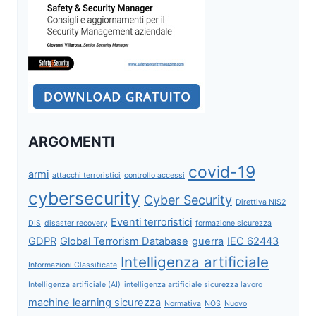
ARGOMENTI
covid-19
armi
attacchi terroristici
controllo accessi
cybersecurity
Cyber Security
Direttiva NIS2
Eventi terroristici
DIS
disaster recovery
formazione sicurezza
GDPR
Global Terrorism Database
guerra
IEC 62443
Intelligenza artificiale
Informazioni Classificate
Intelligenza artificiale (AI)
intelligenza artificiale sicurezza lavoro
machine learning sicurezza
Normativa
NOS
Nuovo