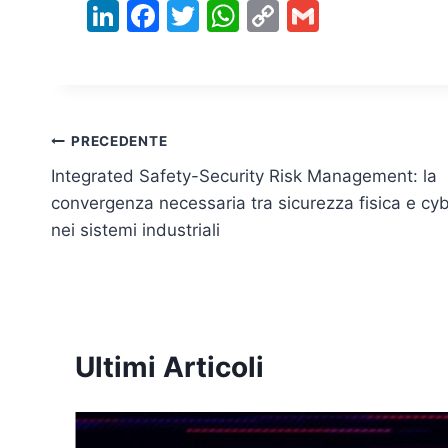
Li
F
T
W
C
G
n
a
w
h
o
m
k
c
itt
at
p
ai
e
e
er
s
y
l
dI
b
A
Li
Navigazione
PRECEDENTE
n
o
p
n
Integrated Safety-Security Risk Management: la
articoli
o
p
k
convergenza necessaria tra sicurezza fisica e cy
nei sistemi industriali
k
Ultimi Articoli