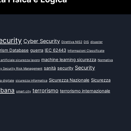
ecurity
Cyber Security
Direttiva NIS2
DIS
disaster
orism Database
guerra
IEC 62443
Informazioni Classificate
machine learning sicurezza
 artificiale sicurezza lavoro
Normativa
Security
sanità
security
ty Security Risk Management
Sicurezza Nazionale
Sicurezza
a digitale
sicurezza informatica
rbana
terrorismo
terrorismo internazionale
smart city