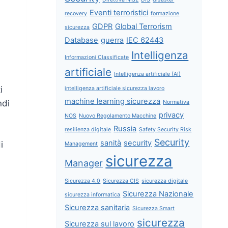
Eventi terroristici
recovery
formazione
GDPR
Global Terrorism
sicurezza
Database
guerra
IEC 62443
Intelligenza
Informazioni Classificate
artificiale
Intelligenza artificiale (AI)
i
intelligenza artificiale sicurezza lavoro
machine learning sicurezza
ndi
Normativa
privacy
NOS
Nuovo Regolamento Macchine
Russia
resilienza digitale
Safety Security Risk
Security
sanità
security
i
Management
sicurezza
Manager
Sicurezza 4.0
Sicurezza CIS
sicurezza digitale
Sicurezza Nazionale
sicurezza informatica
Sicurezza sanitaria
Sicurezza Smart
sicurezza
Sicurezza sul lavoro