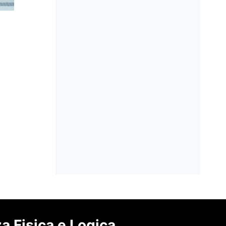
SICUREZZA 2025: INNOVAZIONE,
FORMAZIONE E NETWORKING
A cura di:
Redazione
za Fisica e Logica