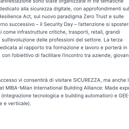
 manifestazione sono state organizzate in tre tematiche
à dedicato alla sicurezza digitale, con approfondimenti sul
silience Act, sul nuovo paradigma Zero Trust e sulle
orno successivo – il Security Day – l’attenzione si sposte
come infrastrutture critiche, trasporti, retail, grandi
s sull’evoluzione delle professioni del settore. La terza
edicata al rapporto tra formazione e lavoro e porterà in
con l’obiettivo di facilitare l’incontro tra aziende, giovan
 di accesso vi consentirà di visitare SICUREZZA, ma anche 
at MIBA-Milan International Building Alliance: Made exp
po (integrazione tecnologica e building automation) e GEE
e e verticale).