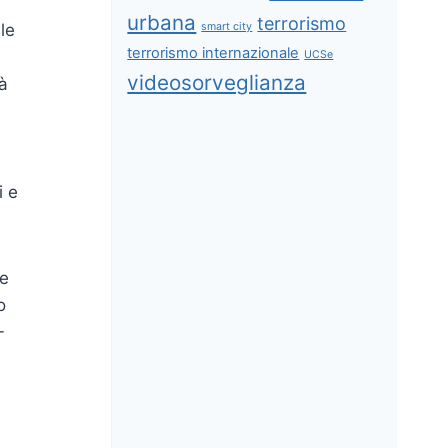
urbana
terrorismo
le
smart city
terrorismo internazionale
UCSe
videosorveglianza
rà
i e
le
o
-