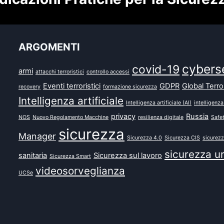
ARGOMENTI
cybers
covid-19
armi
attacchi terroristici
controllo accessi
Eventi terroristici
GDPR
Global Terr
recovery
formazione sicurezza
Intelligenza artificiale
Intelligenza artificiale (AI)
intelligenza
privacy
Russia
NOS
Nuovo Regolamento Macchine
resilienza digitale
Safe
sicurezza
Manager
Sicurezza 4.0
Sicurezza CIS
sicurezz
sicurezza u
sanitaria
Sicurezza sul lavoro
Sicurezza Smart
videosorveglianza
UCSe