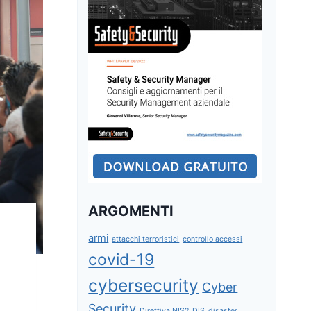
ARGOMENTI
armi
attacchi terroristici
controllo accessi
covid-19
cybersecurity
Cyber
Security
Direttiva NIS2
DIS
disaster