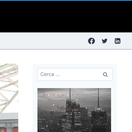
Ricerca
per: