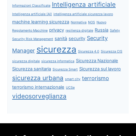
Intelligenza artificiale
Informazioni Classificate
Intelligenza artificiale (AI)
intelligenza artificiale sicurezza lavoro
machine learning sicurezza
Normativa
NOS
Nuovo
privacy
Russia
Regolamento Macchine
resilienza digitale
Safety
Security
sanità
security
Security Risk Management
sicurezza
Manager
Sicurezza 4.0
Sicurezza CIS
Sicurezza Nazionale
sicurezza digitale
sicurezza informatica
Sicurezza sanitaria
Sicurezza sul lavoro
Sicurezza Smart
sicurezza urbana
terrorismo
smart city
terrorismo internazionale
UCSe
videosorveglianza