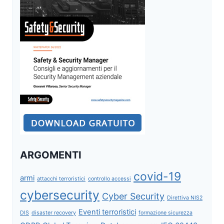
ARGOMENTI
covid-19
armi
attacchi terroristici
controllo accessi
cybersecurity
Cyber Security
Direttiva NIS2
Eventi terroristici
DIS
disaster recovery
formazione sicurezza