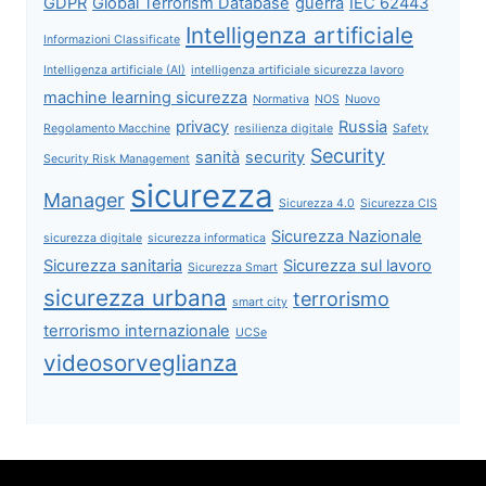
GDPR
Global Terrorism Database
guerra
IEC 62443
Intelligenza artificiale
Informazioni Classificate
Intelligenza artificiale (AI)
intelligenza artificiale sicurezza lavoro
machine learning sicurezza
Normativa
NOS
Nuovo
privacy
Russia
Regolamento Macchine
resilienza digitale
Safety
Security
sanità
security
Security Risk Management
sicurezza
Manager
Sicurezza 4.0
Sicurezza CIS
Sicurezza Nazionale
sicurezza digitale
sicurezza informatica
Sicurezza sanitaria
Sicurezza sul lavoro
Sicurezza Smart
sicurezza urbana
terrorismo
smart city
terrorismo internazionale
UCSe
videosorveglianza