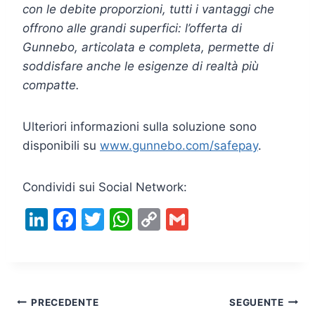
con le debite proporzioni, tutti i vantaggi che
offrono alle grandi superfici: l’offerta di
Gunnebo, articolata e completa, permette di
soddisfare anche le esigenze di realtà più
compatte.
Ulteriori informazioni sulla soluzione sono
disponibili su
www.gunnebo.com/safepay
.
Condividi sui Social Network:
Li
F
T
W
C
G
n
a
w
h
o
m
k
c
itt
at
p
ai
e
e
er
s
y
l
Navigazione
dI
b
A
Li
PRECEDENTE
SEGUENTE