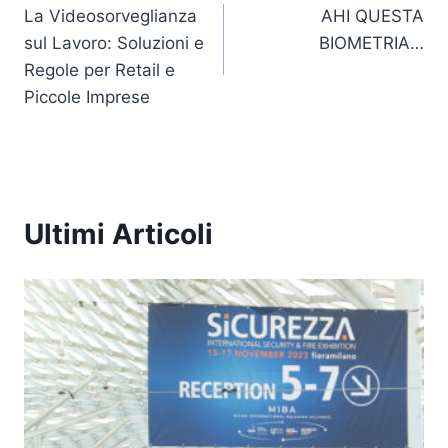
n
o
p
n
La Videosorveglianza
AHI QUESTA
articoli
sul Lavoro: Soluzioni e
BIOMETRIA…
o
p
k
Regole per Retail e
k
Piccole Imprese
Ultimi Articoli