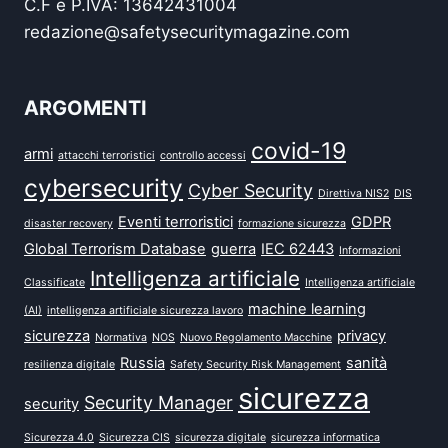
C.F e P.IVA: 13642431004
redazione@safetysecuritymagazine.com
ARGOMENTI
covid-19
armi
attacchi terroristici
controllo accessi
cybersecurity
Cyber Security
Direttiva NIS2
DIS
Eventi terroristici
GDPR
disaster recovery
formazione sicurezza
Global Terrorism Database
guerra
IEC 62443
Informazioni
Intelligenza artificiale
Classificate
Intelligenza artificiale
machine learning
(AI)
intelligenza artificiale sicurezza lavoro
sicurezza
privacy
Normativa
NOS
Nuovo Regolamento Macchine
Russia
sanità
resilienza digitale
Safety Security Risk Management
sicurezza
Security Manager
security
Sicurezza 4.0
Sicurezza CIS
sicurezza digitale
sicurezza informatica