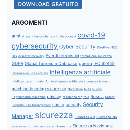
ARGOMENTI
covid-19
armi
attacchi terroristici
controllo accessi
cybersecurity
Cyber Security
Direttiva NIS2
Eventi terroristici
DIS
disaster recovery
formazione sicurezza
GDPR
Global Terrorism Database
guerra
IEC 62443
Intelligenza artificiale
Informazioni Classificate
Intelligenza artificiale (AI)
intelligenza artificiale sicurezza lavoro
machine learning sicurezza
Normativa
NOS
Nuovo
privacy
Russia
Regolamento Macchine
resilienza digitale
Safety
Security
sanità
security
Security Risk Management
sicurezza
Manager
Sicurezza 4.0
Sicurezza CIS
Sicurezza Nazionale
sicurezza digitale
sicurezza informatica