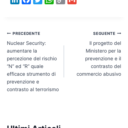
n
a
w
h
o
m
k
c
itt
at
p
ai
e
e
er
s
y
l
Navigazione
dI
b
A
Li
PRECEDENTE
SEGUENTE
n
o
p
n
Nuclear Security:
Il progetto del
articoli
aumentare la
Ministero per la
o
p
k
percezione del rischio
prevenzione e il
k
“N” ed “R” quale
contrasto del
efficace strumento di
commercio abusivo
prevenzione e
contrasto al terrorismo