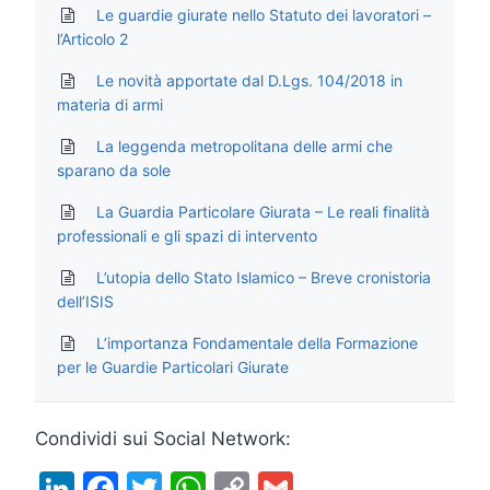
Le guardie giurate nello Statuto dei lavoratori –
l’Articolo 2
Le novità apportate dal D.Lgs. 104/2018 in
materia di armi
La leggenda metropolitana delle armi che
sparano da sole
La Guardia Particolare Giurata – Le reali finalità
professionali e gli spazi di intervento
L’utopia dello Stato Islamico – Breve cronistoria
dell’ISIS
L’importanza Fondamentale della Formazione
per le Guardie Particolari Giurate
Condividi sui Social Network:
Li
F
T
W
C
G