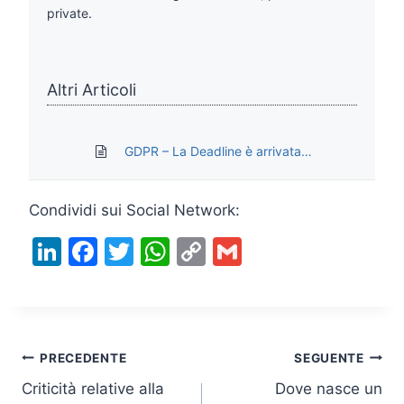
private.
Altri Articoli
GDPR – La Deadline è arrivata…
Condividi sui Social Network:
Li
F
T
W
C
G
n
a
w
h
o
m
k
c
itt
at
p
ai
e
e
er
s
y
l
Navigazione
dI
b
A
Li
PRECEDENTE
SEGUENTE
n
o
p
n
Criticità relative alla
Dove nasce un
articoli