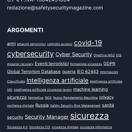
redazione@safetysecuritymagazine.com
ARGOMENTI
covid-19
armi
attacchi terroristici
controllo accessi
cybersecurity
Cyber Security
Direttiva NIS2
DIS
Eventi terroristici
GDPR
disaster recovery
formazione sicurezza
Global Terrorism Database
guerra
IEC 62443
Informazioni
Intelligenza artificiale
Classificate
Intelligenza artificiale
machine learning
(AI)
intelligenza artificiale sicurezza lavoro
sicurezza
privacy
Normativa
NOS
Nuovo Regolamento Macchine
Russia
sanità
resilienza digitale
Safety Security Risk Management
sicurezza
Security Manager
security
Sicurezza 4.0
Sicurezza CIS
sicurezza digitale
sicurezza informatica