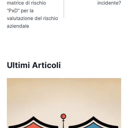
matrice di rischio
incidente?
o
p
k
“PxD” per la
k
valutazione del rischio
aziendale
Ultimi Articoli