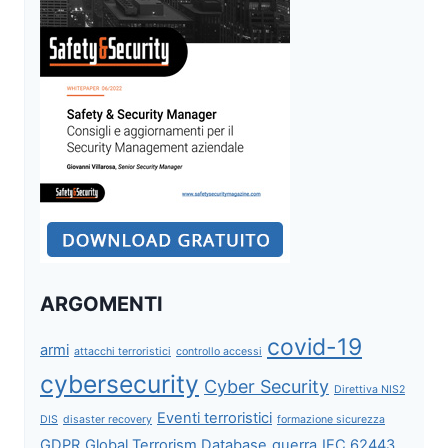
ARGOMENTI
covid-19
armi
attacchi terroristici
controllo accessi
cybersecurity
Cyber Security
Direttiva NIS2
Eventi terroristici
DIS
disaster recovery
formazione sicurezza
GDPR
Global Terrorism Database
guerra
IEC 62443