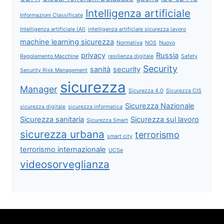
Intelligenza artificiale
Informazioni Classificate
Intelligenza artificiale (AI)
intelligenza artificiale sicurezza lavoro
machine learning sicurezza
Normativa
NOS
Nuovo
privacy
Russia
Regolamento Macchine
resilienza digitale
Safety
Security
sanità
security
Security Risk Management
sicurezza
Manager
Sicurezza 4.0
Sicurezza CIS
Sicurezza Nazionale
sicurezza digitale
sicurezza informatica
Sicurezza sanitaria
Sicurezza sul lavoro
Sicurezza Smart
sicurezza urbana
terrorismo
smart city
terrorismo internazionale
UCSe
videosorveglianza