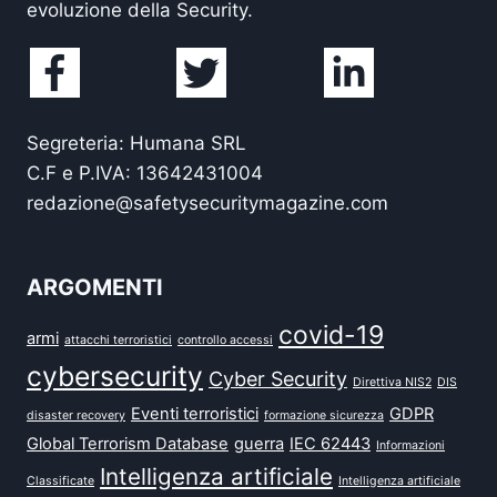
evoluzione della Security.
Segreteria: Humana SRL
C.F e P.IVA: 13642431004
redazione@safetysecuritymagazine.com
ARGOMENTI
covid-19
armi
attacchi terroristici
controllo accessi
cybersecurity
Cyber Security
Direttiva NIS2
DIS
Eventi terroristici
GDPR
disaster recovery
formazione sicurezza
Global Terrorism Database
guerra
IEC 62443
Informazioni
Intelligenza artificiale
Classificate
Intelligenza artificiale