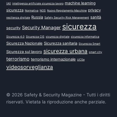
machine learning
(AI)
intelligenza artificiale sicurezza lavoro
sicurezza
privacy
Normativa
NOS
Nuovo Regolamento Macchine
Russia
sanità
resilienza digitale
Safety Security Risk Management
sicurezza
Security Manager
security
Sicurezza 4.0
Sicurezza CIS
sicurezza digitale
sicurezza informatica
Sicurezza Nazionale
Sicurezza sanitaria
Sicurezza Smart
sicurezza urbana
Sicurezza sul lavoro
smart city
terrorismo
terrorismo internazionale
UCSe
videosorveglianza
© 2026 Safety & Security Magazine - Tutti i diritti
riservati. Vietata la riproduzione anche parziale.