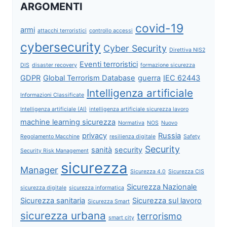
ARGOMENTI
covid-19
armi
attacchi terroristici
controllo accessi
cybersecurity
Cyber Security
Direttiva NIS2
Eventi terroristici
DIS
disaster recovery
formazione sicurezza
GDPR
Global Terrorism Database
guerra
IEC 62443
Intelligenza artificiale
Informazioni Classificate
Intelligenza artificiale (AI)
intelligenza artificiale sicurezza lavoro
machine learning sicurezza
Normativa
NOS
Nuovo
privacy
Russia
Regolamento Macchine
resilienza digitale
Safety
Security
sanità
security
Security Risk Management
sicurezza
Manager
Sicurezza 4.0
Sicurezza CIS
Sicurezza Nazionale
sicurezza digitale
sicurezza informatica
Sicurezza sanitaria
Sicurezza sul lavoro
Sicurezza Smart
sicurezza urbana
terrorismo
smart city