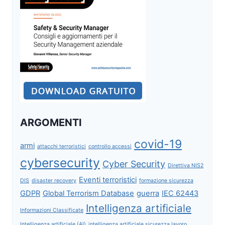
ARGOMENTI
covid-19
armi
attacchi terroristici
controllo accessi
cybersecurity
Cyber Security
Direttiva NIS2
Eventi terroristici
DIS
disaster recovery
formazione sicurezza
GDPR
Global Terrorism Database
guerra
IEC 62443
Intelligenza artificiale
Informazioni Classificate
Intelligenza artificiale (AI)
intelligenza artificiale sicurezza lavoro