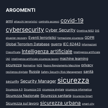
ARGOMENTI
covid-19
armi
attacchi terroristici
controllo accessi
cybersecurity
Cyber Security
Direttiva NIS2
DIS
Eventi terroristici
GDPR
disaster recovery
formazione sicurezza
Global Terrorism Database
guerra
IEC 62443
Informazioni
Intelligenza artificiale
Classificate
Intelligenza artificiale
machine learning
(AI)
intelligenza artificiale sicurezza lavoro
sicurezza
privacy
Normativa
NOS
Nuovo Regolamento Macchine
Russia
sanità
resilienza digitale
Safety Security Risk Management
sicurezza
Security Manager
security
Sicurezza 4.0
Sicurezza CIS
sicurezza digitale
sicurezza informatica
Sicurezza Nazionale
Sicurezza sanitaria
Sicurezza Smart
sicurezza urbana
Sicurezza sul lavoro
smart city