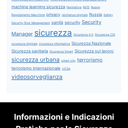
machine learning sicurezza
Normativa
NOS
Nuovo
privacy
Russia
Regolamento Macchine
resilienza digitale
Safety
Security
sanità
security
Security Risk Management
sicurezza
Manager
Sicurezza 4.0
Sicurezza CIS
Sicurezza Nazionale
sicurezza digitale
sicurezza informatica
Sicurezza sanitaria
Sicurezza sul lavoro
Sicurezza Smart
sicurezza urbana
terrorismo
smart city
terrorismo internazionale
UCSe
videosorveglianza
Informazioni e Indicazioni