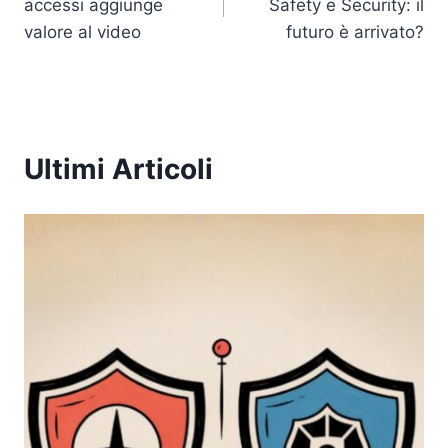
accessi aggiunge
Safety e Security: il
o
p
k
valore al video
futuro è arrivato?
k
Ultimi Articoli