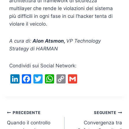
architettura di framework di sicurezza
multilayer che rende le violazioni del sistema
più difficili in ogni fase in cui l’hacker tenta di
violare il veicolo.
A cura di:
Alon Atsmon,
VP Technology
Strategy di HARMAN
Condividi sui Social Network:
Li
F
T
W
C
G
n
a
w
h
o
m
k
c
itt
at
p
ai
e
e
er
s
y
l
Navigazione
dI
b
A
Li
PRECEDENTE
SEGUENTE
n
o
p
n
Quando il controllo
Convergenza tra
articoli