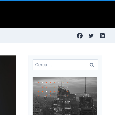
Ricerca
per: