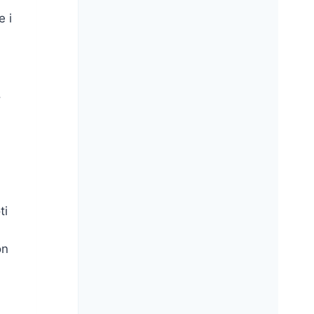
e i
.
ti
on