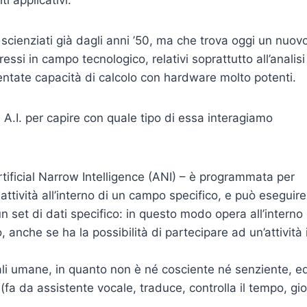
 scienziati già dagli anni ’50, ma che trova oggi un nuov
essi in campo tecnologico, relativi soprattutto all’analisi
mentate capacità di calcolo con hardware molto potenti.
i A.I. per capire con quale tipo di essa interagiamo
ificial Narrow Intelligence (ANI) – è programmata per
ttività all’interno di un campo specifico, e può eseguire 
 set di dati specifico: in questo modo opera all’interno 
 anche se ha la possibilità di partecipare ad un’attività 
uali umane, in quanto non è né cosciente né senziente, e
gi (fa da assistente vocale, traduce, controlla il tempo, gi