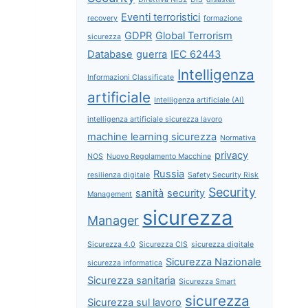
Eventi terroristici
recovery
formazione
GDPR
Global Terrorism
sicurezza
Database
guerra
IEC 62443
Intelligenza
Informazioni Classificate
artificiale
Intelligenza artificiale (AI)
intelligenza artificiale sicurezza lavoro
machine learning sicurezza
Normativa
privacy
NOS
Nuovo Regolamento Macchine
Russia
resilienza digitale
Safety Security Risk
Security
sanità
security
Management
sicurezza
Manager
Sicurezza 4.0
Sicurezza CIS
sicurezza digitale
Sicurezza Nazionale
sicurezza informatica
Sicurezza sanitaria
Sicurezza Smart
sicurezza
Sicurezza sul lavoro