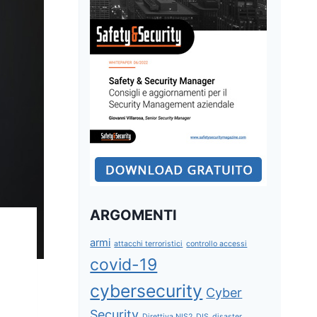
ARGOMENTI
armi
attacchi terroristici
controllo accessi
covid-19
cybersecurity
Cyber
Security
Direttiva NIS2
DIS
disaster