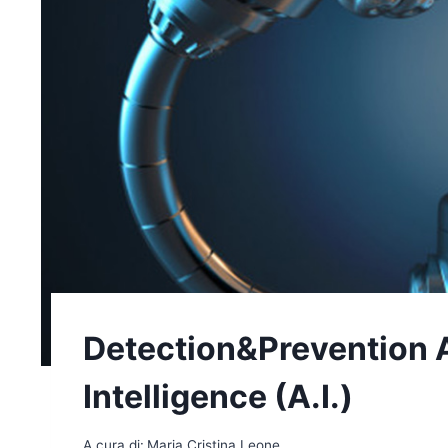
Detection&Prevention An
Intelligence (A.I.)
A cura di:
Maria Cristina Leone