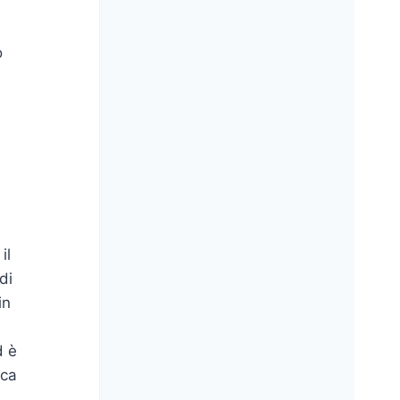
o
il
di
in
d è
oca