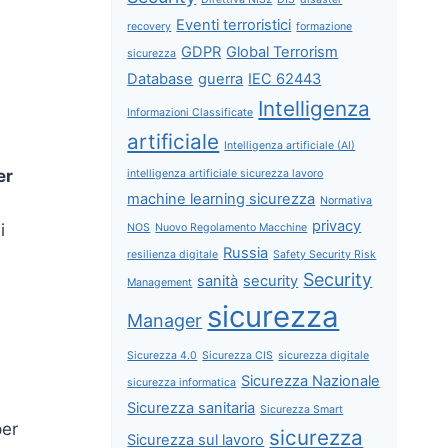
Eventi terroristici
recovery
formazione
GDPR
Global Terrorism
sicurezza
Database
guerra
IEC 62443
Intelligenza
Informazioni Classificate
artificiale
Intelligenza artificiale (AI)
er
intelligenza artificiale sicurezza lavoro
machine learning sicurezza
i
Normativa
privacy
i
NOS
Nuovo Regolamento Macchine
Russia
resilienza digitale
Safety Security Risk
Security
sanità
security
Management
sicurezza
Manager
Sicurezza 4.0
Sicurezza CIS
sicurezza digitale
Sicurezza Nazionale
sicurezza informatica
Sicurezza sanitaria
Sicurezza Smart
per
sicurezza
Sicurezza sul lavoro