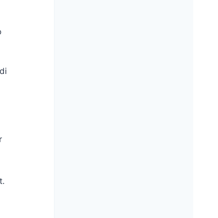
o
di
r
t.