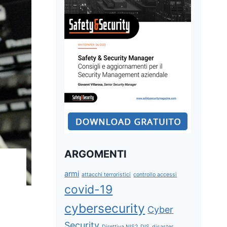
ARGOMENTI
armi
attacchi terroristici
controllo accessi
covid-19
cybersecurity
Cyber
Security
Direttiva NIS2
DIS
disaster