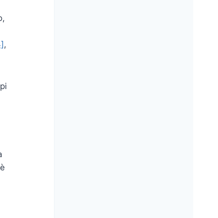
o,
4]
,
pi
a
 è