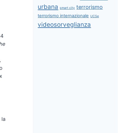
urbana
terrorismo
smart city
terrorismo internazionale
UCSe
videosorveglianza
 4
che
,
to
x
 la