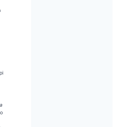
a
pi
sa
po