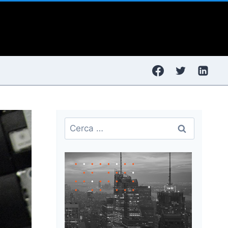
Ricerca
per: