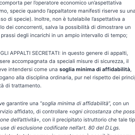
 comporta per l’operatore economico un’aspettativa
mo, specie quando l’appaltatore manifesti riserve su un
so di specie). Inoltre, non è tutelabile l’aspettativa a
 dei concorrenti, salva la possibilità di dimostrare un
rassi degli incarichi in un ampio intervallo di tempo;
I APPALTI SECRETATI: in questo genere di appalti,
ssere accompagnata da speciali misure di sicurezza, il
 deve intendersi come una
soglia minima di affidabilità
,
gano alla disciplina ordinaria, pur nel rispetto dei princi
tà di trattamento.
ve garantire una “
soglia minima di affidabilità
”, con un
rvizio affidato, di controllare «
ogni circostanza che pos
ne dell’attività
», con il precipitato istruttorio che tale ti
se di esclusione codificate nell’art. 80 del D.Lgs.