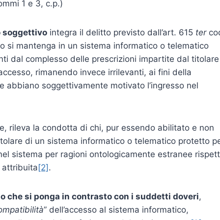
ommi 1 e 3, c.p.)
o soggettivo
integra il delitto previsto dall’art. 615
ter
co
 o si mantenga in un sistema informatico o telematico
anti dal complesso delle prescrizioni impartite dal titolare
ccesso, rimanendo invece irrilevanti, ai fini della
 che abbiano soggettivamente motivato l’ingresso nel
ce, rileva la condotta di chi, pur essendo abilitato e non
titolare di un sistema informatico o telematico protetto p
nel sistema per ragioni ontologicamente estranee rispet
 attribuita
[2]
.
o che si ponga in contrasto con i suddetti doveri
,
ompatibilità
” dell’accesso al sistema informatico,