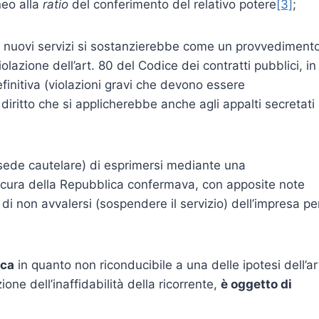
neo alla
ratio
del conferimento del relativo potere
[3]
;
di nuovi servizi si sostanzierebbe come un provvediment
violazione dell’art. 80 del Codice dei contratti pubblici, in
nitiva (violazioni gravi che devono essere
i diritto che si applicherebbe anche agli appalti secretati 
n sede cautelare) di esprimersi mediante una
ocura della Repubblica confermava, con apposite note
à di non avvalersi (sospendere il servizio) dell’impresa pe
ica
in quanto non riconducibile a una delle ipotesi dell’ar
one dell’inaffidabilità della ricorrente,
è oggetto di