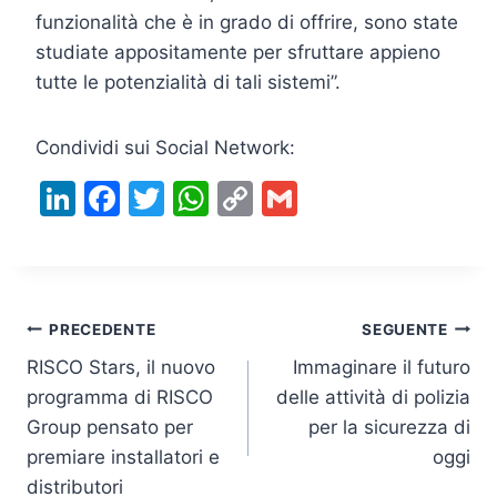
funzionalità che è in grado di offrire, sono state
studiate appositamente per sfruttare appieno
tutte le potenzialità di tali sistemi”.
Condividi sui Social Network:
Li
F
T
W
C
G
n
a
w
h
o
m
k
c
itt
at
p
ai
e
e
er
s
y
l
Navigazione
dI
b
A
Li
PRECEDENTE
SEGUENTE
n
o
p
n
RISCO Stars, il nuovo
Immaginare il futuro
articoli
programma di RISCO
delle attività di polizia
o
p
k
Group pensato per
per la sicurezza di
k
premiare installatori e
oggi
distributori