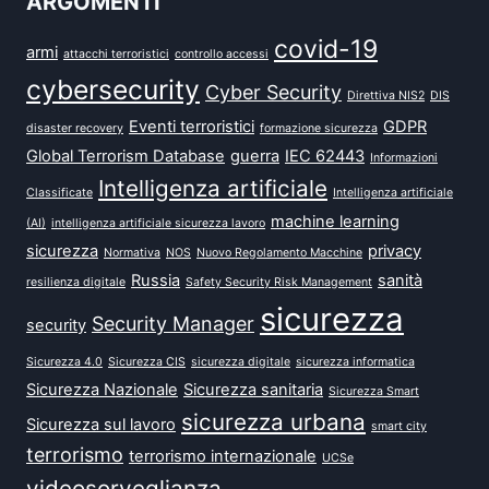
ARGOMENTI
covid-19
armi
attacchi terroristici
controllo accessi
cybersecurity
Cyber Security
Direttiva NIS2
DIS
Eventi terroristici
GDPR
disaster recovery
formazione sicurezza
Global Terrorism Database
guerra
IEC 62443
Informazioni
Intelligenza artificiale
Classificate
Intelligenza artificiale
machine learning
(AI)
intelligenza artificiale sicurezza lavoro
sicurezza
privacy
Normativa
NOS
Nuovo Regolamento Macchine
Russia
sanità
resilienza digitale
Safety Security Risk Management
sicurezza
Security Manager
security
Sicurezza 4.0
Sicurezza CIS
sicurezza digitale
sicurezza informatica
Sicurezza Nazionale
Sicurezza sanitaria
Sicurezza Smart
sicurezza urbana
Sicurezza sul lavoro
smart city
terrorismo
terrorismo internazionale
UCSe
videosorveglianza