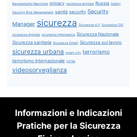
privacy
Russia
Regolamento Macchine
resilienza digitale
Safety
Security
sanità
security
Security Risk Management
sicurezza
Manager
Sicurezza 4.0
Sicurezza CIS
Sicurezza Nazionale
sicurezza digitale
sicurezza informatica
Sicurezza sanitaria
Sicurezza sul lavoro
Sicurezza Smart
sicurezza urbana
terrorismo
smart city
terrorismo internazionale
UCSe
videosorveglianza
Informazioni e Indicazioni
Pratiche per la Sicurezza