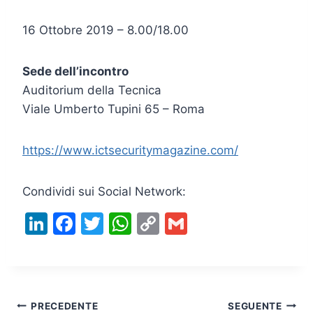
16 Ottobre 2019 – 8.00/18.00
Sede dell’incontro
Auditorium della Tecnica
Viale Umberto Tupini 65 – Roma
https://www.ictsecuritymagazine.com/
Condividi sui Social Network:
Li
F
T
W
C
G
n
a
w
h
o
m
k
c
itt
at
p
ai
e
e
er
s
y
l
Navigazione
dI
b
A
Li
PRECEDENTE
SEGUENTE