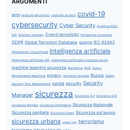
ARGOMENTI
covid-19
armi
attacchi terroristici
controllo accessi
cybersecurity
Cyber Security
Direttiva NIS2
Eventi terroristici
DIS
disaster recovery
formazione sicurezza
GDPR
Global Terrorism Database
guerra
IEC 62443
Intelligenza artificiale
Informazioni Classificate
Intelligenza artificiale (AI)
intelligenza artificiale sicurezza lavoro
machine learning sicurezza
Normativa
NOS
Nuovo
privacy
Russia
Regolamento Macchine
resilienza digitale
Safety
Security
sanità
security
Security Risk Management
sicurezza
Manager
Sicurezza 4.0
Sicurezza CIS
Sicurezza Nazionale
sicurezza digitale
sicurezza informatica
Sicurezza sanitaria
Sicurezza sul lavoro
Sicurezza Smart
sicurezza urbana
terrorismo
smart city
terrorismo internazionale