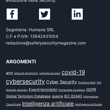
evoluzione della Security.
Segreteria: Humana SRL
C.F e P.IVA: 13642431004
redazione@safetysecuritymagazine.com
ARGOMENTI
covid-19
armi
attacchi terroristici
controllo accessi
cybersecurity
Cyber Security
Direttiva NIS2
DIS
Eventi terroristici
GDPR
disaster recovery
formazione sicurezza
Global Terrorism Database
guerra
IEC 62443
Informazioni
Intelligenza artificiale
Classificate
Intelligenza artificiale