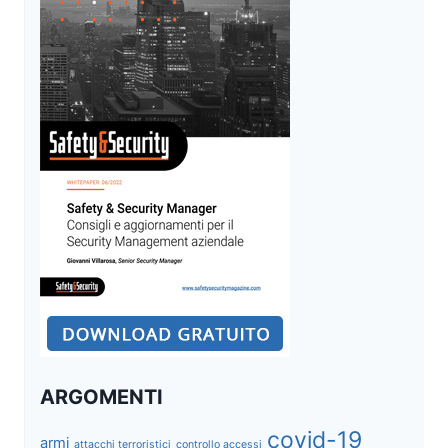
0-
2
ANNI
ARGOMENTI
covid-19
armi
attacchi terroristici
controllo accessi