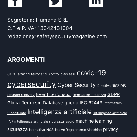
Segreteria: Humana SRL
C.F e P.IVA: 13642431004
redazione@safetysecuritymagazine.com
ARGOMENTI
covid-19
armi
attacchi terroristici
controllo accessi
cybersecurity
Cyber Security
Direttiva NIS2
DIS
Eventi terroristici
GDPR
disaster recovery
formazione sicurezza
Global Terrorism Database
guerra
IEC 62443
Informazioni
Intelligenza artificiale
Classificate
Intelligenza artificiale
machine learning
(AI)
intelligenza artificiale sicurezza lavoro
sicurezza
privacy
Normativa
NOS
Nuovo Regolamento Macchine