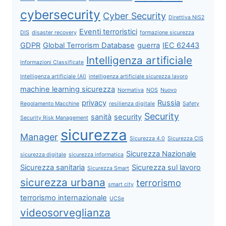
cybersecurity
Cyber Security
Direttiva NIS2
Eventi terroristici
DIS
disaster recovery
formazione sicurezza
GDPR
Global Terrorism Database
guerra
IEC 62443
Intelligenza artificiale
Informazioni Classificate
Intelligenza artificiale (AI)
intelligenza artificiale sicurezza lavoro
machine learning sicurezza
Normativa
NOS
Nuovo
privacy
Russia
Regolamento Macchine
resilienza digitale
Safety
Security
sanità
security
Security Risk Management
sicurezza
Manager
Sicurezza 4.0
Sicurezza CIS
Sicurezza Nazionale
sicurezza digitale
sicurezza informatica
Sicurezza sanitaria
Sicurezza sul lavoro
Sicurezza Smart
sicurezza urbana
terrorismo
smart city
terrorismo internazionale
UCSe
videosorveglianza