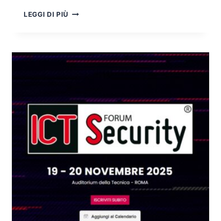
INTEGRATED
LEGGI DI PIÙ
SAFETY-
SECURITY
RISK
MANAGEMENT:
LA
CONVERGENZA
NECESSARIA
TRA
SICUREZZA
FISICA
E
CYBER
NEI
SISTEMI
INDUSTRIALI