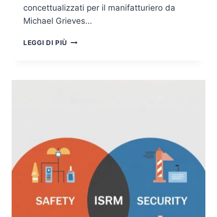
concettualizzati per il manifatturiero da
Michael Grieves…
DIGITAL
LEGGI DI PIÙ
TWINS
CYBERSECURITY:
QUANDO
IL
GEMELLO
DIGITALE
DIVENTA
GUARDIANO