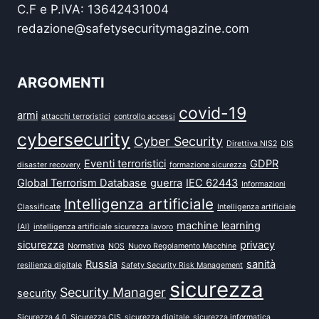
C.F e P.IVA: 13642431004
redazione@safetysecuritymagazine.com
ARGOMENTI
covid-19
armi
attacchi terroristici
controllo accessi
cybersecurity
Cyber Security
Direttiva NIS2
DIS
Eventi terroristici
GDPR
disaster recovery
formazione sicurezza
Global Terrorism Database
guerra
IEC 62443
Informazioni
Intelligenza artificiale
Classificate
Intelligenza artificiale
machine learning
(AI)
intelligenza artificiale sicurezza lavoro
sicurezza
privacy
Normativa
NOS
Nuovo Regolamento Macchine
Russia
sanità
resilienza digitale
Safety Security Risk Management
sicurezza
Security Manager
security
Sicurezza 4.0
Sicurezza CIS
sicurezza digitale
sicurezza informatica