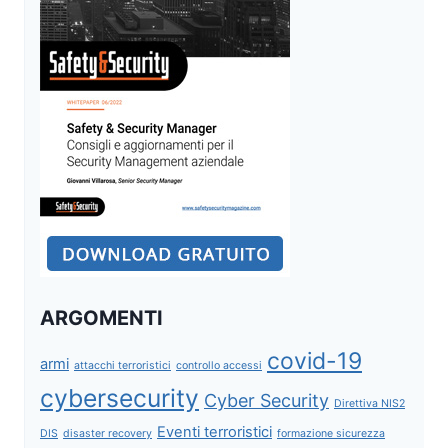
ARGOMENTI
covid-19
armi
attacchi terroristici
controllo accessi
cybersecurity
Cyber Security
Direttiva NIS2
Eventi terroristici
DIS
disaster recovery
formazione sicurezza