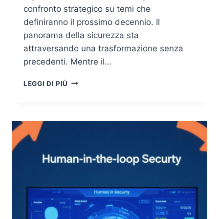
confronto strategico su temi che
definiranno il prossimo decennio. Il
panorama della sicurezza sta
attraversando una trasformazione senza
precedenti. Mentre il…
FORUM
LEGGI DI PIÙ
ICT
SECURITY
2025
–
IL
FUTURO
DELLA
SICUREZZA
DIGITALE
SI
COSTRUISCE
A
ROMA