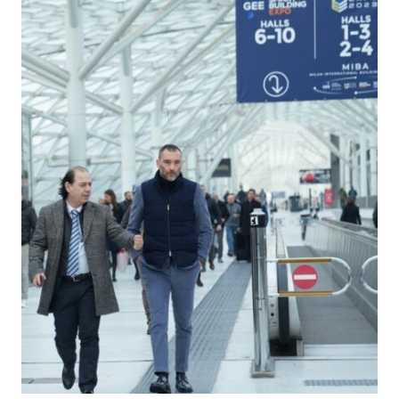
CONVERGENZA
NECESSARIA
TRA
SICUREZZA
FISICA
E
CYBER
NEI
SISTEMI
INDUSTRIALI