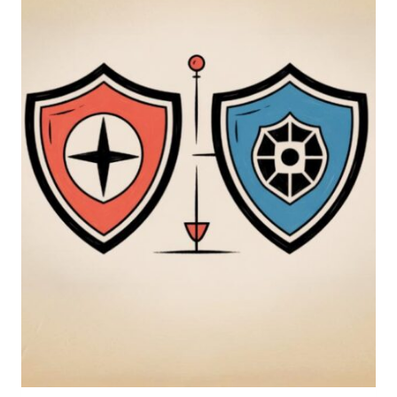
NUOVA
EDIZIONE
DI
SICUREZZA
2025:
INNOVAZIONE,
FORMAZIONE
E
NETWORKING
PER
LA
NUOVA
ERA
DELLA
SICUREZZA
INTEGRATA.