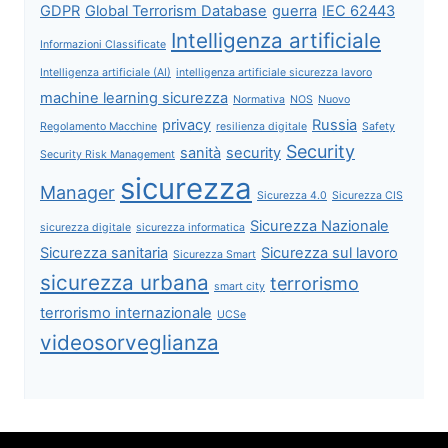
GDPR
Global Terrorism Database
guerra
IEC 62443
Intelligenza artificiale
Informazioni Classificate
Intelligenza artificiale (AI)
intelligenza artificiale sicurezza lavoro
machine learning sicurezza
Normativa
NOS
Nuovo
privacy
Russia
Regolamento Macchine
resilienza digitale
Safety
Security
sanità
security
Security Risk Management
sicurezza
Manager
Sicurezza 4.0
Sicurezza CIS
Sicurezza Nazionale
sicurezza digitale
sicurezza informatica
Sicurezza sanitaria
Sicurezza sul lavoro
Sicurezza Smart
sicurezza urbana
terrorismo
smart city
terrorismo internazionale
UCSe
videosorveglianza