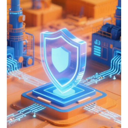
IL
PARADIGMA
CHE
RIDEFINISCE
L’EQUILIBRIO
TRA
INTELLIGENZA
ARTIFICIALE
E
COMPETENZA
UMANA