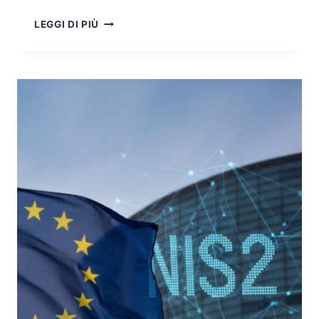
A
LEGGI DI PIÙ
NOVEMBRE
APPUNTAMENTO
CON
SICUREZZA
2025:
TECNOLOGIE,
COMPETENZE
E
VISIONE
PER
GLI
OPERATORI
DI
SECURITY
&
FIRE