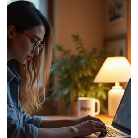
PREVENZIONE:
LA
RIVOLUZIONE
INTELLIGENTE
DELLA
SICUREZZA
SUL
LAVORO