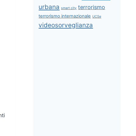
urbana
terrorismo
smart city
terrorismo internazionale
UCSe
videosorveglianza
ti