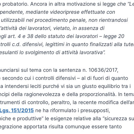
to probatorio. Ancora in altra motivazione si legge
che “L
 dipendente, mediante videoriprese effettuate con
 utilizzabili nel procedimento penale, non rientrandosi
’attività dei lavoratori, vietato, in assenza di
li art. 4 e 38 dello statuto dei lavoratori – legge 20
li c.d. difensivi, legittimi in quanto finalizzati alla tute
sulanti lo svolgimento di attività lavorativa”.
unciarsi sul tema con la sentenza n. 10636/2017,
econdo cui i controlli difensivi – al di fuori di quanto
 intendersi leciti purché vi sia un giusto equilibrio tra i
principi della ragionevolezza e della proporzionalità. In tem
 strumenti di controllo, peraltro, la recente modifica dell’ar
Lgs. 151/2015
ne ha riformulato i presupposti,
iche e produttive” le esigenze relative alla “sicurezza su
integrazione apportata risulta comunque essere tanto