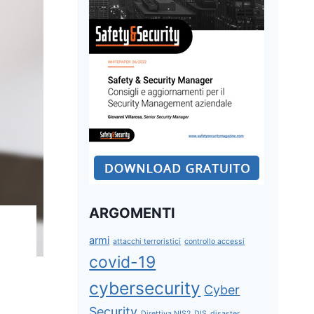
ARGOMENTI
armi
attacchi terroristici
controllo accessi
covid-19
cybersecurity
Cyber
Security
Direttiva NIS2
DIS
disaster