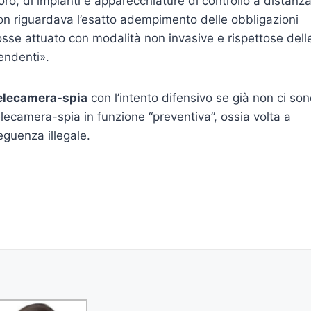
oro, di impianti e apparecchiature di controllo a distanz
lo non riguardava l’esatto adempimento delle obbligazioni
osse attuato con modalità non invasive e rispettose dell
pendenti».
elecamera-spia
con l’intento difensivo se già non ci so
elecamera-spia in funzione “preventiva”, ossia volta a
eguenza illegale.