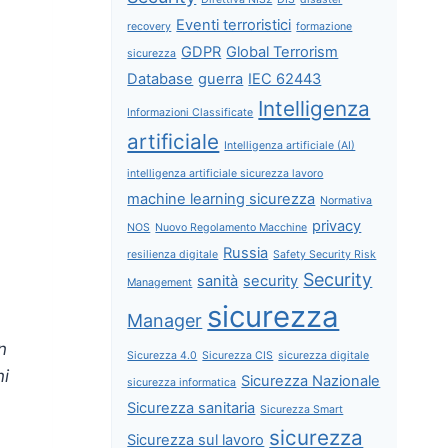
Eventi terroristici
recovery
formazione
GDPR
Global Terrorism
sicurezza
Database
guerra
IEC 62443
Intelligenza
Informazioni Classificate
artificiale
Intelligenza artificiale (AI)
intelligenza artificiale sicurezza lavoro
machine learning sicurezza
Normativa
privacy
NOS
Nuovo Regolamento Macchine
Russia
resilienza digitale
Safety Security Risk
Security
sanità
security
Management
sicurezza
Manager
n
Sicurezza 4.0
Sicurezza CIS
sicurezza digitale
ni
Sicurezza Nazionale
sicurezza informatica
Sicurezza sanitaria
Sicurezza Smart
sicurezza
Sicurezza sul lavoro