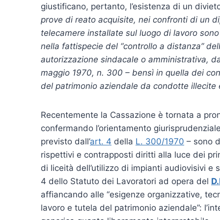
giustificano, pertanto, l’esistenza di un divie
prove di reato acquisite, nei confronti di un
telecamere installate sul luogo di lavoro sono
nella fattispecie del “controllo a distanza” dell
autorizzazione sindacale o amministrativa, dag
maggio 1970, n. 300 – bensì in quella dei control
del patrimonio aziendale da condotte illecite e
Recentemente la Cassazione è tornata a pron
confermando l’orientamento giurisprudenziale s
previsto dall’
art. 4
della
L. 300/1970
– sono da
rispettivi e contrapposti diritti alla luce dei 
di liceità dell’utilizzo di impianti audiovisivi e
4 dello Statuto dei Lavoratori ad opera del
D.
affiancando alle “esigenze organizzative, tecn
lavoro e tutela del patrimonio aziendale”: l’