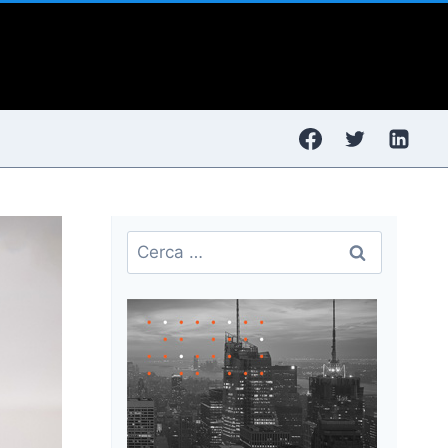
Ricerca
per: