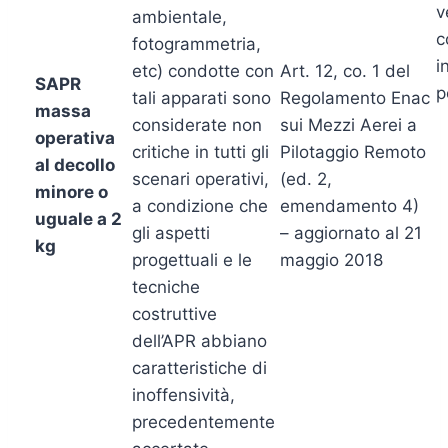
v
ambientale,
c
fotogrammetria,
i
etc) condotte con
Art. 12, co. 1 del
SAPR
p
tali apparati sono
Regolamento Enac
massa
considerate non
sui Mezzi Aerei a
operativa
critiche in tutti gli
Pilotaggio Remoto
al decollo
scenari operativi,
(ed. 2,
minore o
a condizione che
emendamento 4)
uguale a 2
gli aspetti
– aggiornato al 21
kg
progettuali e le
maggio 2018
tecniche
costruttive
dell’APR abbiano
caratteristiche di
inoffensività,
precedentemente