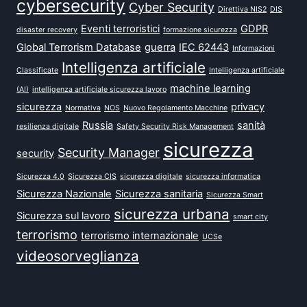
cybersecurity
Cyber Security
Direttiva NIS2
DIS
Eventi terroristici
GDPR
disaster recovery
formazione sicurezza
Global Terrorism Database
guerra
IEC 62443
Informazioni
Intelligenza artificiale
Classificate
Intelligenza artificiale
machine learning
(AI)
intelligenza artificiale sicurezza lavoro
sicurezza
privacy
Normativa
NOS
Nuovo Regolamento Macchine
Russia
sanità
resilienza digitale
Safety Security Risk Management
sicurezza
Security Manager
security
Sicurezza 4.0
Sicurezza CIS
sicurezza digitale
sicurezza informatica
Sicurezza Nazionale
Sicurezza sanitaria
Sicurezza Smart
sicurezza urbana
Sicurezza sul lavoro
smart city
terrorismo
terrorismo internazionale
UCSe
videosorveglianza