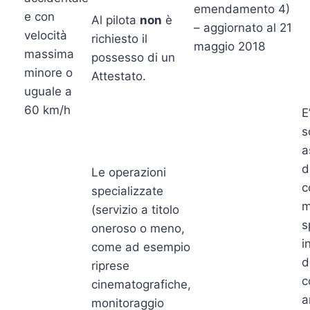
emendamento 4)
e con
Al pilota
non
è
– aggiornato al 21
velocità
richiesto il
maggio 2018
massima
possesso di un
minore o
Attestato.
uguale a
60 km/h
E
s
a
d
Le operazioni
c
specializzate
m
(servizio a titolo
s
oneroso o meno,
i
come ad esempio
d
riprese
c
cinematografiche,
a
monitoraggio