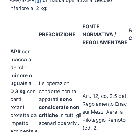
APR/SAPR
[3]
di massa operativa al decollo
inferiore ai 2 kg:
FONTE
F
PRESCRIZIONE
NORMATIVA /
REGOLAMENTARE
APR
con
massa
al
decollo
minore o
uguale a
Le operazioni
0,3 kg
con
condotte con tali
Art. 12, co. 2,5 del
parti
apparati
sono
Regolamento Enac
rotanti
considerate non
sui Mezzi Aerei a
protette da
critiche
in tutti gli
Pilotaggio Remoto
impatto
scenari operativi.
(ed. 2,
accidentale