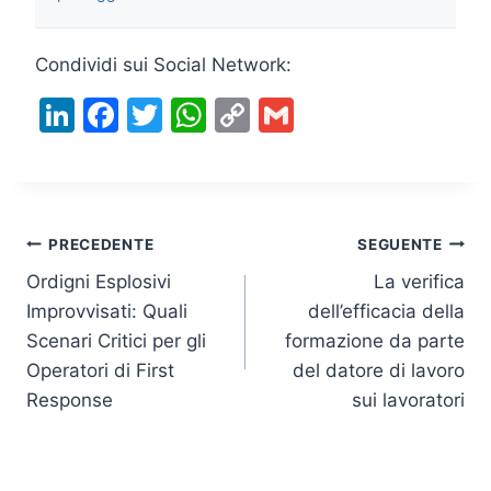
Condividi sui Social Network:
Li
F
T
W
C
G
n
a
w
h
o
m
k
c
itt
at
p
ai
e
e
er
s
y
l
Navigazione
dI
b
A
Li
PRECEDENTE
SEGUENTE
n
o
p
n
Ordigni Esplosivi
La verifica
articoli
Improvvisati: Quali
dell’efficacia della
o
p
k
Scenari Critici per gli
formazione da parte
k
Operatori di First
del datore di lavoro
Response
sui lavoratori