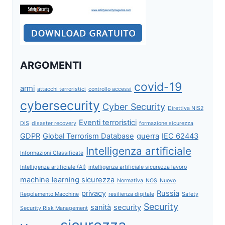
ARGOMENTI
covid-19
armi
attacchi terroristici
controllo accessi
cybersecurity
Cyber Security
Direttiva NIS2
Eventi terroristici
DIS
disaster recovery
formazione sicurezza
GDPR
Global Terrorism Database
guerra
IEC 62443
Intelligenza artificiale
Informazioni Classificate
Intelligenza artificiale (AI)
intelligenza artificiale sicurezza lavoro
machine learning sicurezza
Normativa
NOS
Nuovo
privacy
Russia
Regolamento Macchine
resilienza digitale
Safety
Security
sanità
security
Security Risk Management