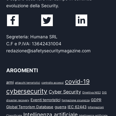
evoluzione della Security.
Segreteria: Humana SRL
C.F e P.IVA: 13642431004
redazione@safetysecuritymagazine.com
ARGOMENTI
covid-19
armi
attacchi terroristici
controllo accessi
cybersecurity
Cyber Security
Direttiva NIS2
DIS
Eventi terroristici
GDPR
disaster recovery
formazione sicurezza
Global Terrorism Database
guerra
IEC 62443
Informazioni
Intelligenza artificiale
Classificate
Intelligenza artificiale