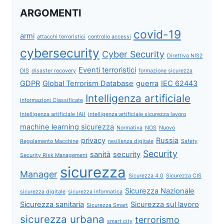
ARGOMENTI
covid-19
armi
attacchi terroristici
controllo accessi
cybersecurity
Cyber Security
Direttiva NIS2
Eventi terroristici
DIS
disaster recovery
formazione sicurezza
GDPR
Global Terrorism Database
guerra
IEC 62443
Intelligenza artificiale
Informazioni Classificate
Intelligenza artificiale (AI)
intelligenza artificiale sicurezza lavoro
machine learning sicurezza
Normativa
NOS
Nuovo
privacy
Russia
Regolamento Macchine
resilienza digitale
Safety
Security
sanità
security
Security Risk Management
sicurezza
Manager
Sicurezza 4.0
Sicurezza CIS
Sicurezza Nazionale
sicurezza digitale
sicurezza informatica
Sicurezza sanitaria
Sicurezza sul lavoro
Sicurezza Smart
sicurezza urbana
terrorismo
smart city