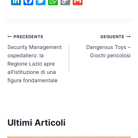
Li
F
T
W
C
G
n
a
w
h
o
m
k
c
itt
at
p
ai
e
e
er
s
y
l
Navigazione
dI
b
A
Li
PRECEDENTE
SEGUENTE
n
o
p
n
Security Management
Dangerous Toys –
articoli
ospedaliero: la
Giochi pericolosi
o
p
k
Regione Lazio apre
k
all’istituzione di una
figura fondamentale
Ultimi Articoli