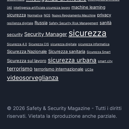
machine learning
(AI)
intelligenza artificiale sicurezza lavoro
sicurezza
privacy
Normativa
NOS
Nuovo Regolamento Macchine
Russia
sanità
resilienza digitale
Safety Security Risk Management
sicurezza
Security Manager
security
Sicurezza 4.0
Sicurezza CIS
sicurezza digitale
sicurezza informatica
Sicurezza Nazionale
Sicurezza sanitaria
Sicurezza Smart
sicurezza urbana
Sicurezza sul lavoro
smart city
terrorismo
terrorismo internazionale
UCSe
videosorveglianza
© 2026 Safety & Security Magazine - Tutti i diritti
riservati. Vietata la riproduzione anche parziale.