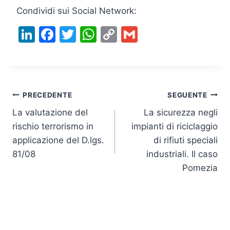
Condividi sui Social Network:
Li
F
T
W
C
G
n
a
w
h
o
m
k
c
itt
at
p
ai
e
e
er
s
y
l
Navigazione
dI
b
A
Li
PRECEDENTE
SEGUENTE
n
o
p
n
La valutazione del
La sicurezza negli
articoli
rischio terrorismo in
impianti di riciclaggio
o
p
k
applicazione del D.lgs.
di rifiuti speciali
k
81/08
industriali. Il caso
Pomezia