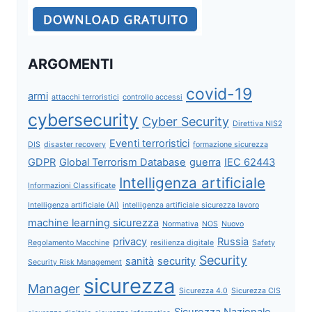
ARGOMENTI
covid-19
armi
attacchi terroristici
controllo accessi
cybersecurity
Cyber Security
Direttiva NIS2
Eventi terroristici
DIS
disaster recovery
formazione sicurezza
GDPR
Global Terrorism Database
guerra
IEC 62443
Intelligenza artificiale
Informazioni Classificate
Intelligenza artificiale (AI)
intelligenza artificiale sicurezza lavoro
machine learning sicurezza
Normativa
NOS
Nuovo
privacy
Russia
Regolamento Macchine
resilienza digitale
Safety
Security
sanità
security
Security Risk Management
sicurezza
Manager
Sicurezza 4.0
Sicurezza CIS
Sicurezza Nazionale