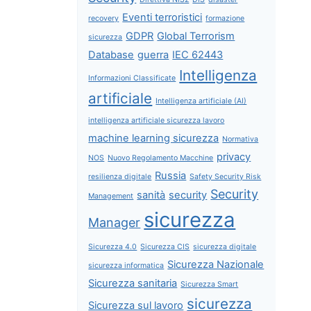
Eventi terroristici
recovery
formazione
GDPR
Global Terrorism
sicurezza
Database
guerra
IEC 62443
Intelligenza
Informazioni Classificate
artificiale
Intelligenza artificiale (AI)
intelligenza artificiale sicurezza lavoro
machine learning sicurezza
Normativa
privacy
NOS
Nuovo Regolamento Macchine
Russia
resilienza digitale
Safety Security Risk
Security
sanità
security
Management
sicurezza
Manager
Sicurezza 4.0
Sicurezza CIS
sicurezza digitale
Sicurezza Nazionale
sicurezza informatica
Sicurezza sanitaria
Sicurezza Smart
sicurezza
Sicurezza sul lavoro