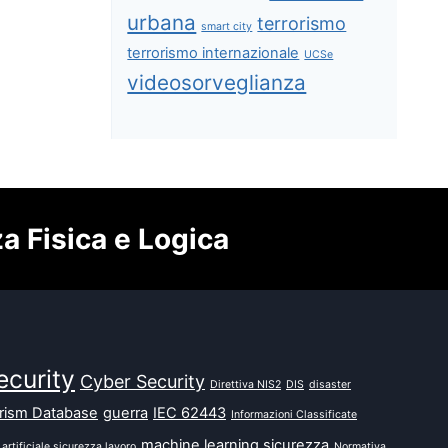
urbana
terrorismo
smart city
terrorismo internazionale
UCSe
videosorveglianza
za Fisica e Logica
ecurity
Cyber Security
Direttiva NIS2
DIS
disaster
orism Database
guerra
IEC 62443
Informazioni Classificate
machine learning sicurezza
 artificiale sicurezza lavoro
Normativa