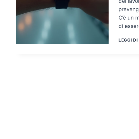
dei lavo
prevengo
C’è un m
di esse
LEGGI DI