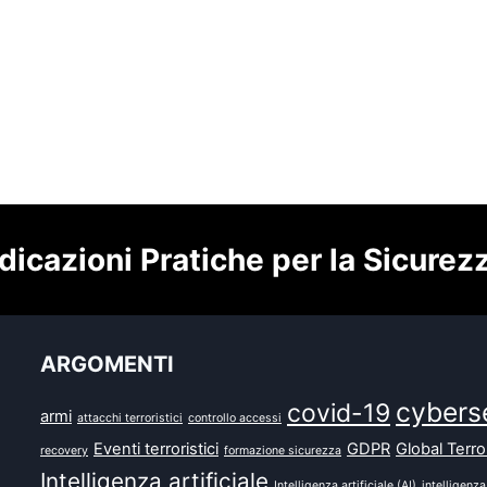
dicazioni Pratiche per la Sicurez
ARGOMENTI
cybers
covid-19
armi
attacchi terroristici
controllo accessi
Eventi terroristici
GDPR
Global Terr
recovery
formazione sicurezza
Intelligenza artificiale
Intelligenza artificiale (AI)
intelligenza