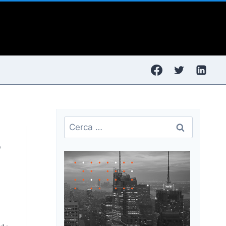
Ricerca
per:
o