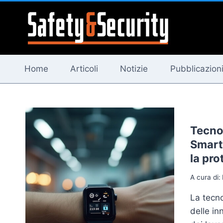
Salta
al
contenuto
Home
Articoli
Notizie
Pubblicazion
Tecno
Smart
la pro
A cura di:
La tecno
delle in