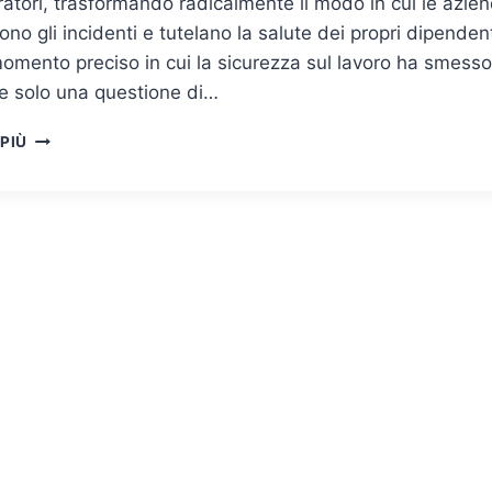
ratori, trasformando radicalmente il modo in cui le azie
no gli incidenti e tutelano la salute dei propri dipendent
omento preciso in cui la sicurezza sul lavoro ha smesso
re solo una questione di…
TECNOLOGIA
 PIÙ
INDOSSABILE
PER
LA
SICUREZZA:
COME
SMARTWATCH
E
SENSORI
AI
STANNO
RIVOLUZIONANDO
LA
PROTEZIONE
DEI
LAVORATORI