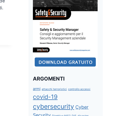
nde
i.
ARGOMENTI
armi
attacchi terroristici
controllo accessi
covid-19
cybersecurity
Cyber
Security
Direttiva NIS2
DIS
disaster