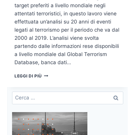
target preferiti a livello mondiale negli
attentati terroristici, in questo lavoro viene
effettuata un’analisi su 20 anni di eventi
legati al terrorismo per il periodo che va dal
2000 al 2019. L’analisi viene svolta
partendo dalle informazioni rese disponibili
a livello mondiale dal Global Terrorism
Database, banca dati…
SOFT
LEGGI DI PIÙ
TARGET,
HARD
TARGET
Ricerca
E
per:
ATTACCHI
TERRORISTICI:
ANALISI
DEL
GLOBAL