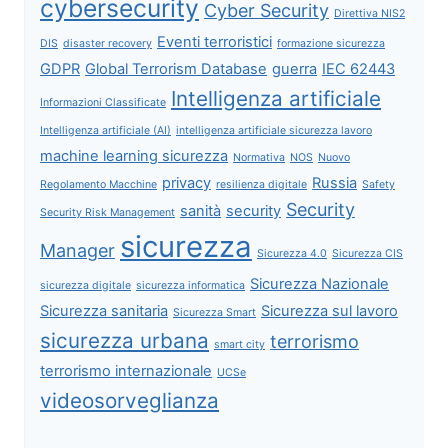
cybersecurity
Cyber Security
Direttiva NIS2
Eventi terroristici
DIS
disaster recovery
formazione sicurezza
GDPR
Global Terrorism Database
guerra
IEC 62443
Intelligenza artificiale
Informazioni Classificate
Intelligenza artificiale (AI)
intelligenza artificiale sicurezza lavoro
machine learning sicurezza
Normativa
NOS
Nuovo
privacy
Russia
Regolamento Macchine
resilienza digitale
Safety
Security
sanità
security
Security Risk Management
sicurezza
Manager
Sicurezza 4.0
Sicurezza CIS
Sicurezza Nazionale
sicurezza digitale
sicurezza informatica
Sicurezza sanitaria
Sicurezza sul lavoro
Sicurezza Smart
sicurezza urbana
terrorismo
smart city
terrorismo internazionale
UCSe
videosorveglianza