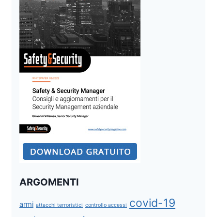
TERRORISM
DATABASE
ARGOMENTI
covid-19
armi
attacchi terroristici
controllo accessi