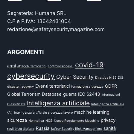
Segreteria: Humana SRL
C.F e P.IVA: 13642431004
redazione@safetysecuritymagazine.com
ARGOMENTI
covid-19
armi
attacchi terroristici
controllo accessi
cybersecurity
Cyber Security
Direttiva NIS2
DIS
Eventi terroristici
GDPR
disaster recovery
formazione sicurezza
Global Terrorism Database
guerra
IEC 62443
Informazioni
Intelligenza artificiale
Classificate
Intelligenza artificiale
machine learning
(AI)
intelligenza artificiale sicurezza lavoro
sicurezza
privacy
Normativa
NOS
Nuovo Regolamento Macchine
Russia
sanità
resilienza digitale
Safety Security Risk Management