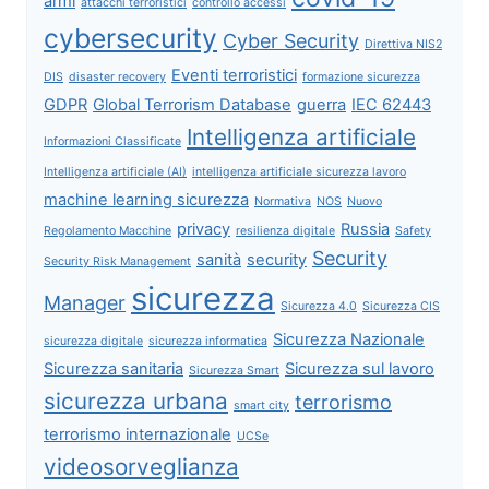
armi
attacchi terroristici
controllo accessi
cybersecurity
Cyber Security
Direttiva NIS2
Eventi terroristici
DIS
disaster recovery
formazione sicurezza
GDPR
Global Terrorism Database
guerra
IEC 62443
Intelligenza artificiale
Informazioni Classificate
Intelligenza artificiale (AI)
intelligenza artificiale sicurezza lavoro
machine learning sicurezza
Normativa
NOS
Nuovo
privacy
Russia
Regolamento Macchine
resilienza digitale
Safety
Security
sanità
security
Security Risk Management
sicurezza
Manager
Sicurezza 4.0
Sicurezza CIS
Sicurezza Nazionale
sicurezza digitale
sicurezza informatica
Sicurezza sanitaria
Sicurezza sul lavoro
Sicurezza Smart
sicurezza urbana
terrorismo
smart city
terrorismo internazionale
UCSe
videosorveglianza