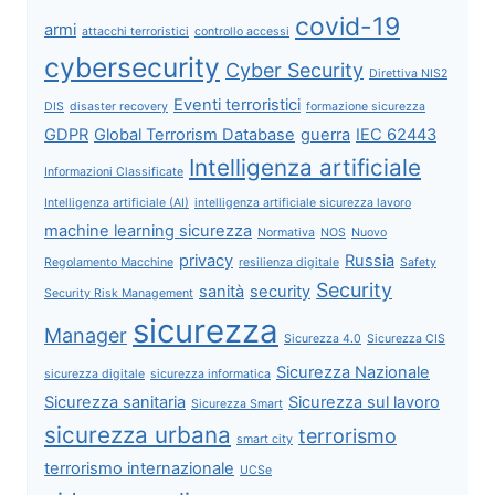
covid-19
armi
attacchi terroristici
controllo accessi
cybersecurity
Cyber Security
Direttiva NIS2
Eventi terroristici
DIS
disaster recovery
formazione sicurezza
GDPR
Global Terrorism Database
guerra
IEC 62443
Intelligenza artificiale
Informazioni Classificate
Intelligenza artificiale (AI)
intelligenza artificiale sicurezza lavoro
machine learning sicurezza
Normativa
NOS
Nuovo
privacy
Russia
Regolamento Macchine
resilienza digitale
Safety
Security
sanità
security
Security Risk Management
sicurezza
Manager
Sicurezza 4.0
Sicurezza CIS
Sicurezza Nazionale
sicurezza digitale
sicurezza informatica
Sicurezza sanitaria
Sicurezza sul lavoro
Sicurezza Smart
sicurezza urbana
terrorismo
smart city
terrorismo internazionale
UCSe