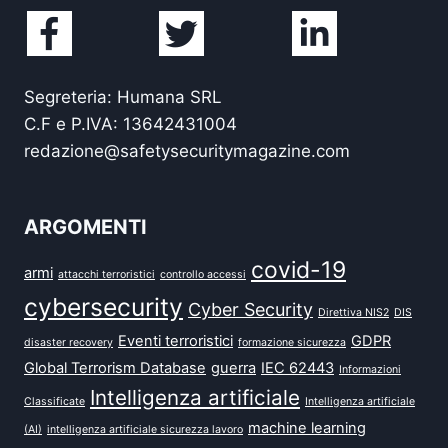
Segreteria: Humana SRL
C.F e P.IVA: 13642431004
redazione@safetysecuritymagazine.com
ARGOMENTI
covid-19
armi
attacchi terroristici
controllo accessi
cybersecurity
Cyber Security
Direttiva NIS2
DIS
Eventi terroristici
GDPR
disaster recovery
formazione sicurezza
Global Terrorism Database
guerra
IEC 62443
Informazioni
Intelligenza artificiale
Classificate
Intelligenza artificiale
machine learning
(AI)
intelligenza artificiale sicurezza lavoro