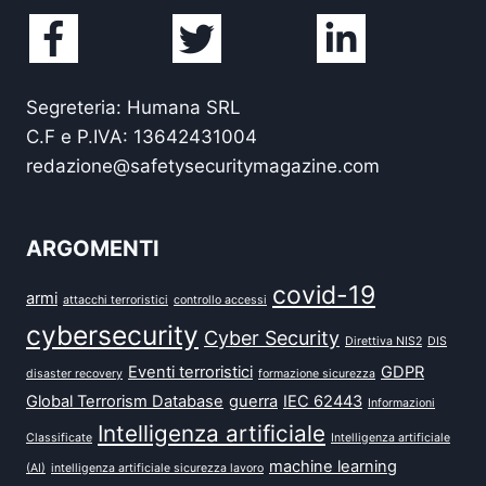
Segreteria: Humana SRL
C.F e P.IVA: 13642431004
redazione@safetysecuritymagazine.com
ARGOMENTI
covid-19
armi
attacchi terroristici
controllo accessi
cybersecurity
Cyber Security
Direttiva NIS2
DIS
Eventi terroristici
GDPR
disaster recovery
formazione sicurezza
Global Terrorism Database
guerra
IEC 62443
Informazioni
Intelligenza artificiale
Classificate
Intelligenza artificiale
machine learning
(AI)
intelligenza artificiale sicurezza lavoro