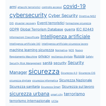
covid-19
armi
attacchi terroristici
controllo accessi
cybersecurity
Cyber Security
Direttiva NIS2
Eventi terroristici
DIS
disaster recovery
formazione sicurezza
GDPR
Global Terrorism Database
guerra
IEC 62443
Intelligenza artificiale
Informazioni Classificate
Intelligenza artificiale (AI)
intelligenza artificiale sicurezza lavoro
machine learning sicurezza
Normativa
NOS
Nuovo
privacy
Russia
Regolamento Macchine
resilienza digitale
Safety
Security
sanità
security
Security Risk Management
sicurezza
Manager
Sicurezza 4.0
Sicurezza CIS
Sicurezza Nazionale
sicurezza digitale
sicurezza informatica
Sicurezza sanitaria
Sicurezza sul lavoro
Sicurezza Smart
sicurezza urbana
terrorismo
smart city
terrorismo internazionale
UCSe