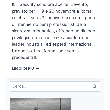
ICT Security sono ora aperte. L’evento,
previsto per il 19 e 20 novembre a Roma,
celebra il suo 23° anniversario come punto
di riferimento per i professionisti della
sicurezza informatica, offrendo un dialogo
privilegiato tra eccellenze accademiche,
leader industriali ed esperti internazionali.
Un’epoca di trasformazione senza
precedenti Il…
CYBERSECURITY
LEGGI DI PIÙ
2025:
IL
FORUM
Ricerca
ICT
per:
SECURITY
TRACCIA
LA
ROTTA