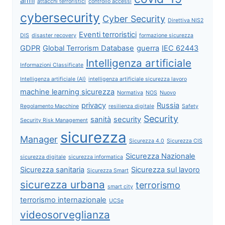
armi
attacchi terroristici
controllo accessi
cybersecurity
Cyber Security
Direttiva NIS2
Eventi terroristici
DIS
disaster recovery
formazione sicurezza
GDPR
Global Terrorism Database
guerra
IEC 62443
Intelligenza artificiale
Informazioni Classificate
Intelligenza artificiale (AI)
intelligenza artificiale sicurezza lavoro
machine learning sicurezza
Normativa
NOS
Nuovo
privacy
Russia
Regolamento Macchine
resilienza digitale
Safety
Security
sanità
security
Security Risk Management
sicurezza
Manager
Sicurezza 4.0
Sicurezza CIS
Sicurezza Nazionale
sicurezza digitale
sicurezza informatica
Sicurezza sanitaria
Sicurezza sul lavoro
Sicurezza Smart
sicurezza urbana
terrorismo
smart city
terrorismo internazionale
UCSe
videosorveglianza