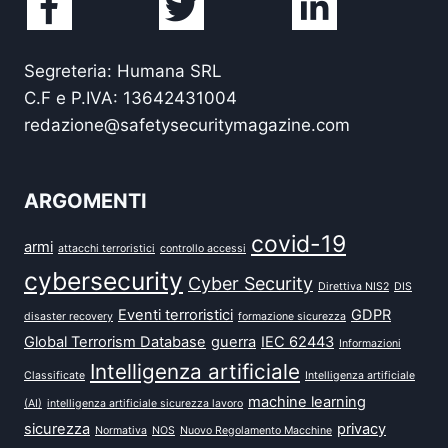
Segreteria: Humana SRL
C.F e P.IVA: 13642431004
redazione@safetysecuritymagazine.com
ARGOMENTI
covid-19
armi
attacchi terroristici
controllo accessi
cybersecurity
Cyber Security
Direttiva NIS2
DIS
Eventi terroristici
GDPR
disaster recovery
formazione sicurezza
Global Terrorism Database
guerra
IEC 62443
Informazioni
Intelligenza artificiale
Classificate
Intelligenza artificiale
machine learning
(AI)
intelligenza artificiale sicurezza lavoro
sicurezza
privacy
Normativa
NOS
Nuovo Regolamento Macchine