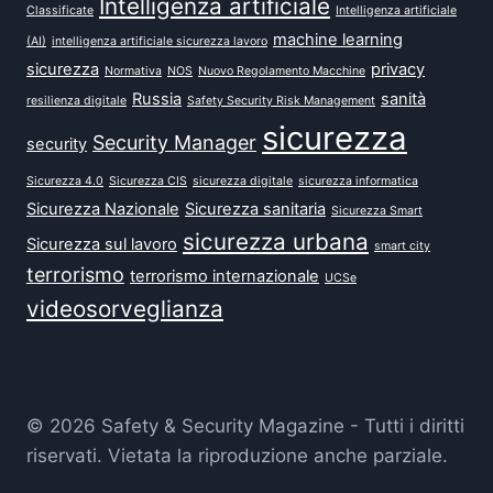
Intelligenza artificiale
Classificate
Intelligenza artificiale
machine learning
(AI)
intelligenza artificiale sicurezza lavoro
sicurezza
privacy
Normativa
NOS
Nuovo Regolamento Macchine
Russia
sanità
resilienza digitale
Safety Security Risk Management
sicurezza
Security Manager
security
Sicurezza 4.0
Sicurezza CIS
sicurezza digitale
sicurezza informatica
Sicurezza Nazionale
Sicurezza sanitaria
Sicurezza Smart
sicurezza urbana
Sicurezza sul lavoro
smart city
terrorismo
terrorismo internazionale
UCSe
videosorveglianza
© 2026 Safety & Security Magazine - Tutti i diritti
riservati. Vietata la riproduzione anche parziale.