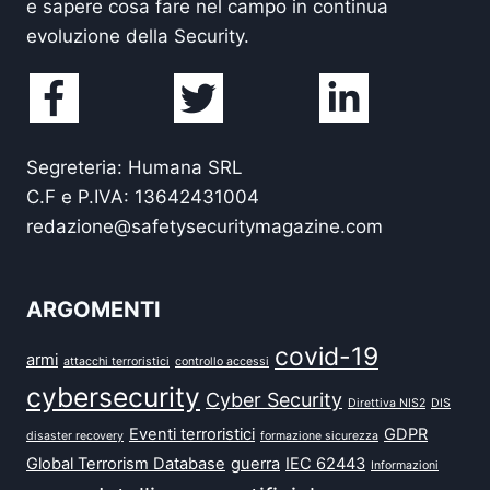
e sapere cosa fare nel campo in continua
evoluzione della Security.
Segreteria: Humana SRL
C.F e P.IVA: 13642431004
redazione@safetysecuritymagazine.com
ARGOMENTI
covid-19
armi
attacchi terroristici
controllo accessi
cybersecurity
Cyber Security
Direttiva NIS2
DIS
Eventi terroristici
GDPR
disaster recovery
formazione sicurezza
Global Terrorism Database
guerra
IEC 62443
Informazioni