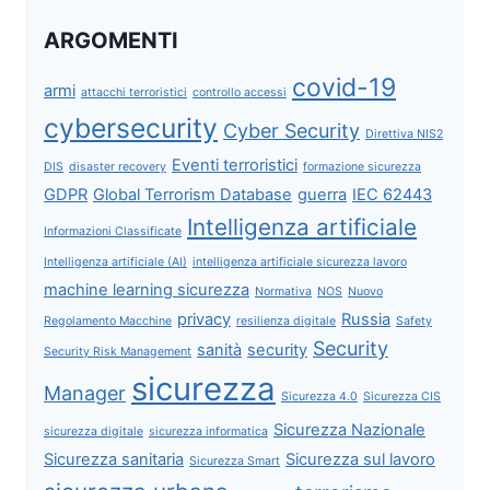
ARGOMENTI
covid-19
armi
attacchi terroristici
controllo accessi
cybersecurity
Cyber Security
Direttiva NIS2
Eventi terroristici
DIS
disaster recovery
formazione sicurezza
GDPR
Global Terrorism Database
guerra
IEC 62443
Intelligenza artificiale
Informazioni Classificate
Intelligenza artificiale (AI)
intelligenza artificiale sicurezza lavoro
machine learning sicurezza
Normativa
NOS
Nuovo
privacy
Russia
Regolamento Macchine
resilienza digitale
Safety
Security
sanità
security
Security Risk Management
sicurezza
Manager
Sicurezza 4.0
Sicurezza CIS
Sicurezza Nazionale
sicurezza digitale
sicurezza informatica
Sicurezza sanitaria
Sicurezza sul lavoro
Sicurezza Smart