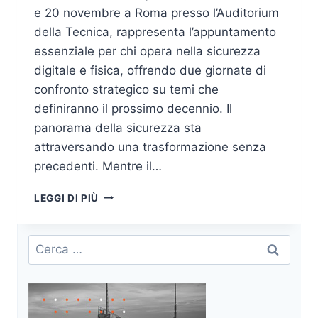
e 20 novembre a Roma presso l’Auditorium
della Tecnica, rappresenta l’appuntamento
essenziale per chi opera nella sicurezza
digitale e fisica, offrendo due giornate di
confronto strategico su temi che
definiranno il prossimo decennio. Il
panorama della sicurezza sta
attraversando una trasformazione senza
precedenti. Mentre il…
FORUM
LEGGI DI PIÙ
ICT
SECURITY
2025
Ricerca
–
per:
IL
FUTURO
DELLA
SICUREZZA