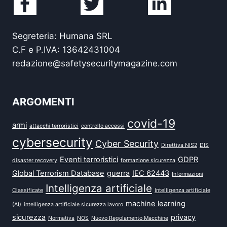
Segreteria: Humana SRL
C.F e P.IVA: 13642431004
redazione@safetysecuritymagazine.com
ARGOMENTI
covid-19
armi
attacchi terroristici
controllo accessi
cybersecurity
Cyber Security
Direttiva NIS2
DIS
Eventi terroristici
GDPR
disaster recovery
formazione sicurezza
Global Terrorism Database
guerra
IEC 62443
Informazioni
Intelligenza artificiale
Classificate
Intelligenza artificiale
machine learning
(AI)
intelligenza artificiale sicurezza lavoro
sicurezza
privacy
Normativa
NOS
Nuovo Regolamento Macchine