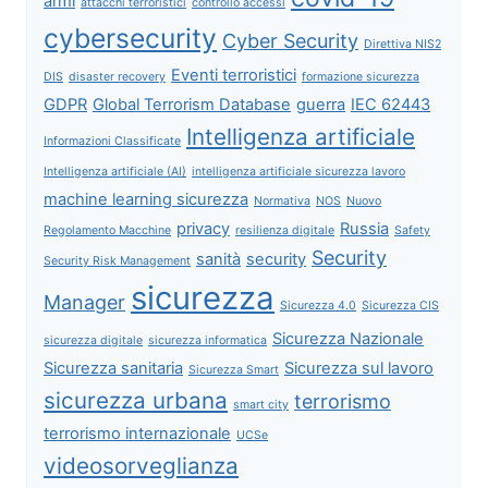
armi
attacchi terroristici
controllo accessi
cybersecurity
Cyber Security
Direttiva NIS2
Eventi terroristici
DIS
disaster recovery
formazione sicurezza
GDPR
Global Terrorism Database
guerra
IEC 62443
Intelligenza artificiale
Informazioni Classificate
Intelligenza artificiale (AI)
intelligenza artificiale sicurezza lavoro
machine learning sicurezza
Normativa
NOS
Nuovo
privacy
Russia
Regolamento Macchine
resilienza digitale
Safety
Security
sanità
security
Security Risk Management
sicurezza
Manager
Sicurezza 4.0
Sicurezza CIS
Sicurezza Nazionale
sicurezza digitale
sicurezza informatica
Sicurezza sanitaria
Sicurezza sul lavoro
Sicurezza Smart
sicurezza urbana
terrorismo
smart city
terrorismo internazionale
UCSe
videosorveglianza