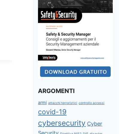
ARGOMENTI
armi
attacchi terroristici
controllo accessi
covid-19
cybersecurity
Cyber
Security
Direttiva NIS2
DIS
disaster