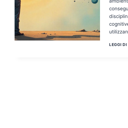
ambienti
consegue
discipli
cognitiv
utilizza
LEGGI DI