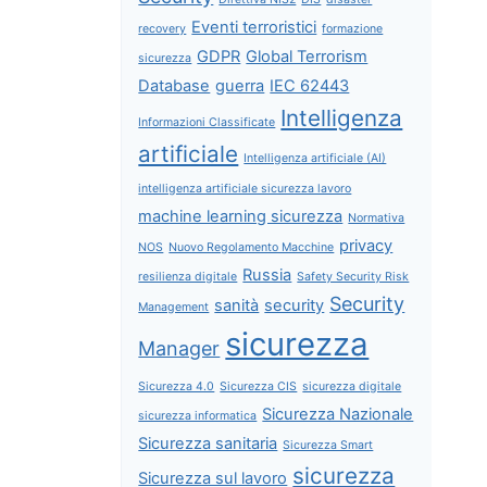
Eventi terroristici
recovery
formazione
GDPR
Global Terrorism
sicurezza
Database
guerra
IEC 62443
Intelligenza
Informazioni Classificate
artificiale
Intelligenza artificiale (AI)
intelligenza artificiale sicurezza lavoro
machine learning sicurezza
Normativa
privacy
NOS
Nuovo Regolamento Macchine
Russia
resilienza digitale
Safety Security Risk
Security
sanità
security
Management
sicurezza
Manager
Sicurezza 4.0
Sicurezza CIS
sicurezza digitale
Sicurezza Nazionale
sicurezza informatica
Sicurezza sanitaria
Sicurezza Smart
sicurezza
Sicurezza sul lavoro