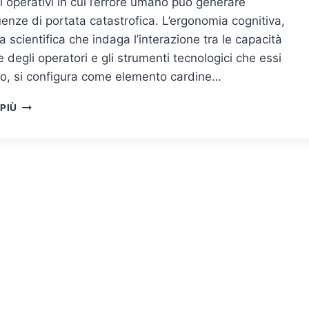
 operativi in cui l’errore umano può generare
nze di portata catastrofica. L’ergonomia cognitiva,
na scientifica che indaga l’interazione tra le capacità
e degli operatori e gli strumenti tecnologici che essi
no, si configura come elemento cardine…
ERGONOMIA
 PIÙ
COGNITIVA
NEI
SISTEMI
DI
CONTROLLO
CRITICI:
PROGETTAZIONE
DI
INTERFACCE
PER
LA
RIDUZIONE
DELL’ERRORE
UMANO