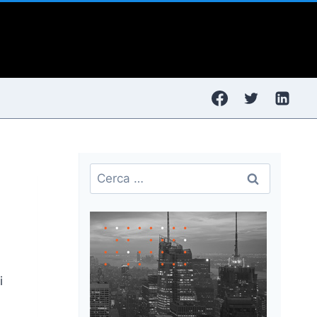
Ricerca
per:
i