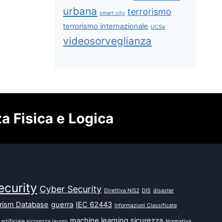
urbana
terrorismo
smart city
terrorismo internazionale
UCSe
videosorveglianza
za Fisica e Logica
ecurity
Cyber Security
Direttiva NIS2
DIS
disaster
orism Database
guerra
IEC 62443
Informazioni Classificate
machine learning sicurezza
 artificiale sicurezza lavoro
Normativa