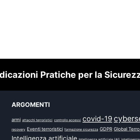
dicazioni Pratiche per la Sicurez
ARGOMENTI
cybers
covid-19
armi
attacchi terroristici
controllo accessi
Eventi terroristici
GDPR
Global Terr
recovery
formazione sicurezza
Intelligenza artificiale
Intelligenza artificiale (AI)
intelligenza