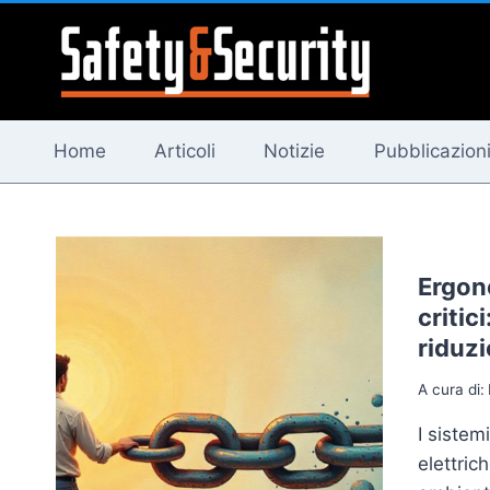
Salta
al
contenuto
Home
Articoli
Notizie
Pubblicazion
Ergono
critic
riduz
A cura di:
I sistemi
elettric