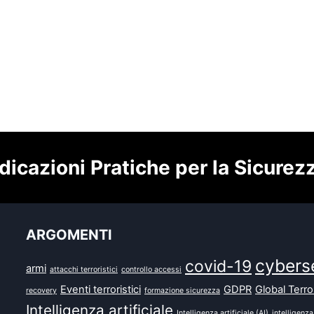
dicazioni Pratiche per la Sicurez
ARGOMENTI
cybers
covid-19
armi
attacchi terroristici
controllo accessi
Eventi terroristici
GDPR
Global Terr
recovery
formazione sicurezza
Intelligenza artificiale
Intelligenza artificiale (AI)
intelligenza