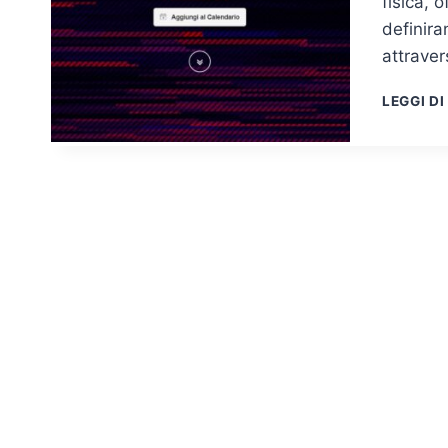
fisica, 
definira
attrave
LEGGI DI