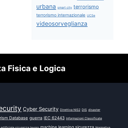
urbana
terrorismo
smart city
terrorismo internazionale
UCSe
videosorveglianza
za Fisica e Logica
ecurity
Cyber Security
Direttiva NIS2
DIS
disaster
orism Database
guerra
IEC 62443
Informazioni Classificate
machine learning sicurezza
 artificiale sicurezza lavoro
Normativa