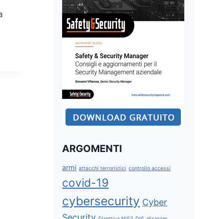
a
ARGOMENTI
armi
attacchi terroristici
controllo accessi
covid-19
cybersecurity
Cyber
Security
Direttiva NIS2
DIS
disaster