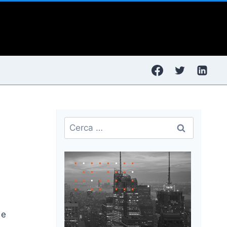
Ricerca
per:
 e