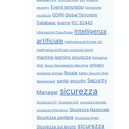
Eventi terroristici
recovery
formazione
GDPR
Global Terrorism
sicurezza
Database
guerra
IEC 62443
Intelligenza
Informazioni Classificate
artificiale
Intelligenza artificiale (AI)
intelligenza artificiale sicurezza lavoro
machine learning sicurezza
Normativa
privacy
NOS
Nuovo Regolamento Macchine
Russia
resilienza digitale
Safety Security Risk
Security
sanità
security
Management
sicurezza
Manager
Sicurezza 4.0
Sicurezza CIS
sicurezza digitale
Sicurezza Nazionale
sicurezza informatica
Sicurezza sanitaria
Sicurezza Smart
sicurezza
Sicurezza sul lavoro