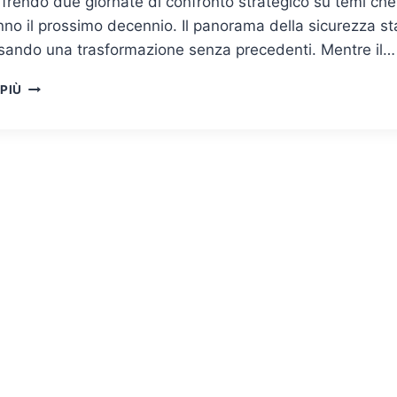
offrendo due giornate di confronto strategico su temi che
nno il prossimo decennio. Il panorama della sicurezza st
rsando una trasformazione senza precedenti. Mentre il…
FORUM
 PIÙ
ICT
SECURITY
2025
–
IL
FUTURO
DELLA
SICUREZZA
DIGITALE
SI
COSTRUISCE
A
ROMA