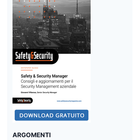
L’UTILIZZO
DI
ATTRAVERSAMENTI
NON
CONFORMI
NEL
CASO
DI
OMICIDIO
STRADALE
ARGOMENTI