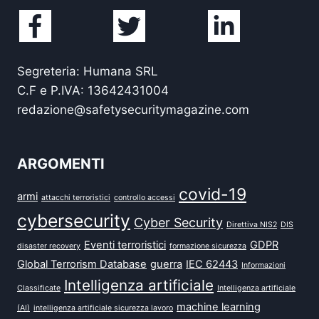
Segreteria: Humana SRL
C.F e P.IVA: 13642431004
redazione@safetysecuritymagazine.com
ARGOMENTI
covid-19
armi
attacchi terroristici
controllo accessi
cybersecurity
Cyber Security
Direttiva NIS2
DIS
Eventi terroristici
GDPR
disaster recovery
formazione sicurezza
Global Terrorism Database
guerra
IEC 62443
Informazioni
Intelligenza artificiale
Classificate
Intelligenza artificiale
machine learning
(AI)
intelligenza artificiale sicurezza lavoro