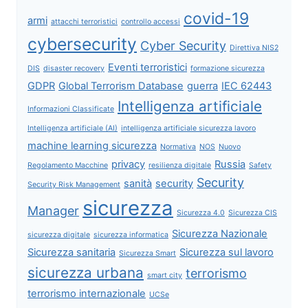
covid-19
armi
attacchi terroristici
controllo accessi
cybersecurity
Cyber Security
Direttiva NIS2
Eventi terroristici
DIS
disaster recovery
formazione sicurezza
GDPR
Global Terrorism Database
guerra
IEC 62443
Intelligenza artificiale
Informazioni Classificate
Intelligenza artificiale (AI)
intelligenza artificiale sicurezza lavoro
machine learning sicurezza
Normativa
NOS
Nuovo
privacy
Russia
Regolamento Macchine
resilienza digitale
Safety
Security
sanità
security
Security Risk Management
sicurezza
Manager
Sicurezza 4.0
Sicurezza CIS
Sicurezza Nazionale
sicurezza digitale
sicurezza informatica
Sicurezza sanitaria
Sicurezza sul lavoro
Sicurezza Smart
sicurezza urbana
terrorismo
smart city
terrorismo internazionale
UCSe