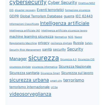
cybersecurity
Cyber Security
Direttiva NIS2
Eventi terroristici
DIS
disaster recovery
formazione sicurezza
GDPR
Global Terrorism Database
guerra
IEC 62443
Intelligenza artificiale
Informazioni Classificate
Intelligenza artificiale (AI)
intelligenza artificiale sicurezza lavoro
machine learning sicurezza
Normativa
NOS
Nuovo
privacy
Russia
Regolamento Macchine
resilienza digitale
Safety
Security
sanità
security
Security Risk Management
sicurezza
Manager
Sicurezza 4.0
Sicurezza CIS
Sicurezza Nazionale
sicurezza digitale
sicurezza informatica
Sicurezza sanitaria
Sicurezza sul lavoro
Sicurezza Smart
sicurezza urbana
terrorismo
smart city
terrorismo internazionale
UCSe
videosorveglianza