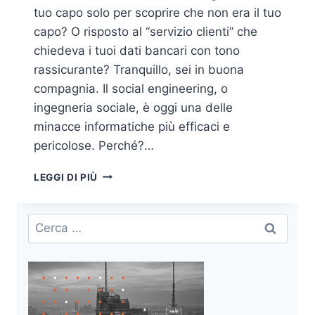
tuo capo solo per scoprire che non era il tuo
capo? O risposto al “servizio clienti” che
chiedeva i tuoi dati bancari con tono
rassicurante? Tranquillo, sei in buona
compagnia. Il social engineering, o
ingegneria sociale, è oggi una delle
minacce informatiche più efficaci e
pericolose. Perché?…
SOCIAL
LEGGI DI PIÙ
ENGINEERING:
COME
RICONOSCERE
Ricerca
E
per:
CONTRASTARE
GLI
ATTACCHI
PSICOLOGICI