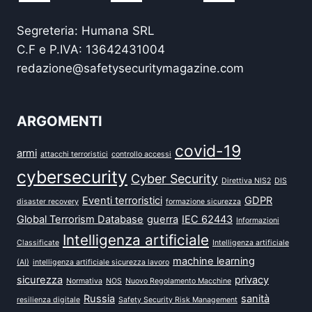
Segreteria: Humana SRL
C.F e P.IVA: 13642431004
redazione@safetysecuritymagazine.com
ARGOMENTI
covid-19
armi
attacchi terroristici
controllo accessi
cybersecurity
Cyber Security
Direttiva NIS2
DIS
Eventi terroristici
GDPR
disaster recovery
formazione sicurezza
Global Terrorism Database
guerra
IEC 62443
Informazioni
Intelligenza artificiale
Classificate
Intelligenza artificiale
machine learning
(AI)
intelligenza artificiale sicurezza lavoro
sicurezza
privacy
Normativa
NOS
Nuovo Regolamento Macchine
Russia
sanità
resilienza digitale
Safety Security Risk Management