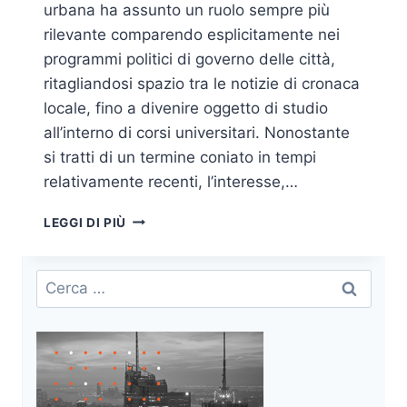
urbana ha assunto un ruolo sempre più
rilevante comparendo esplicitamente nei
programmi politici di governo delle città,
ritagliandosi spazio tra le notizie di cronaca
locale, fino a divenire oggetto di studio
all’interno di corsi universitari. Nonostante
si tratti di un termine coniato in tempi
relativamente recenti, l’interesse,…
OSINT
LEGGI DI PIÙ
E
APP:
STRUMENTI
Ricerca
DI
per:
SUPPORTO
ALLA
SICUREZZA
URBANA