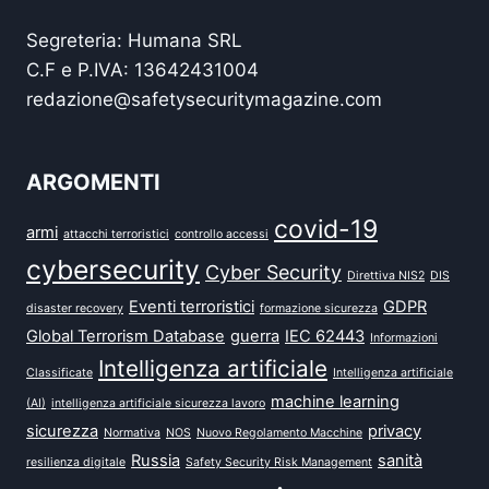
Segreteria: Humana SRL
C.F e P.IVA: 13642431004
redazione@safetysecuritymagazine.com
ARGOMENTI
covid-19
armi
attacchi terroristici
controllo accessi
cybersecurity
Cyber Security
Direttiva NIS2
DIS
Eventi terroristici
GDPR
disaster recovery
formazione sicurezza
Global Terrorism Database
guerra
IEC 62443
Informazioni
Intelligenza artificiale
Classificate
Intelligenza artificiale
machine learning
(AI)
intelligenza artificiale sicurezza lavoro
sicurezza
privacy
Normativa
NOS
Nuovo Regolamento Macchine
Russia
sanità
resilienza digitale
Safety Security Risk Management