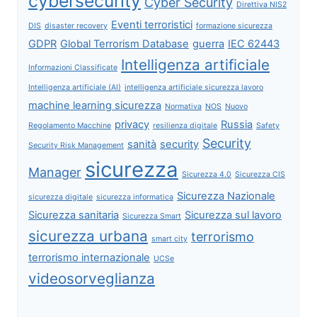
cybersecurity
Cyber Security
Direttiva NIS2
Eventi terroristici
DIS
disaster recovery
formazione sicurezza
GDPR
Global Terrorism Database
guerra
IEC 62443
Intelligenza artificiale
Informazioni Classificate
Intelligenza artificiale (AI)
intelligenza artificiale sicurezza lavoro
machine learning sicurezza
Normativa
NOS
Nuovo
privacy
Russia
Regolamento Macchine
resilienza digitale
Safety
Security
sanità
security
Security Risk Management
sicurezza
Manager
Sicurezza 4.0
Sicurezza CIS
Sicurezza Nazionale
sicurezza digitale
sicurezza informatica
Sicurezza sanitaria
Sicurezza sul lavoro
Sicurezza Smart
sicurezza urbana
terrorismo
smart city
terrorismo internazionale
UCSe
videosorveglianza