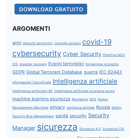
ARGOMENTI
covid-19
armi
attacchi terroristici
controllo accessi
cybersecurity
Cyber Security
Direttiva NIS2
Eventi terroristici
DIS
disaster recovery
formazione sicurezza
GDPR
Global Terrorism Database
guerra
IEC 62443
Intelligenza artificiale
Informazioni Classificate
Intelligenza artificiale (AI)
intelligenza artificiale sicurezza lavoro
machine learning sicurezza
Normativa
NOS
Nuovo
privacy
Russia
Regolamento Macchine
resilienza digitale
Safety
Security
sanità
security
Security Risk Management
sicurezza
Manager
Sicurezza 4.0
Sicurezza CIS