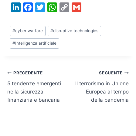
Li
F
T
W
C
G
n
a
w
h
o
m
k
c
itt
at
p
ai
Tag
#
cyber warfare
#
disruptive technologies
e
e
er
s
y
l
articolo:
dI
b
A
Li
#
Intelligenza artificiale
n
o
p
n
o
p
k
k
Navigazione
PRECEDENTE
SEGUENTE
5 tendenze emergenti
Il terrorismo in Unione
articoli
nella sicurezza
Europea al tempo
finanziaria e bancaria
della pandemia