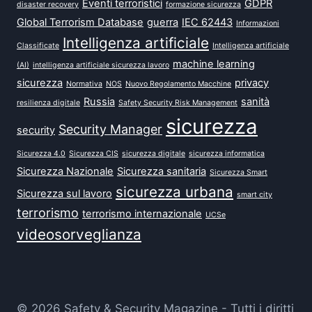
Eventi terroristici
GDPR
disaster recovery
formazione sicurezza
Global Terrorism Database
guerra
IEC 62443
Informazioni
Intelligenza artificiale
Classificate
Intelligenza artificiale
machine learning
(AI)
intelligenza artificiale sicurezza lavoro
sicurezza
privacy
Normativa
NOS
Nuovo Regolamento Macchine
Russia
sanità
resilienza digitale
Safety Security Risk Management
sicurezza
Security Manager
security
Sicurezza 4.0
Sicurezza CIS
sicurezza digitale
sicurezza informatica
Sicurezza Nazionale
Sicurezza sanitaria
Sicurezza Smart
sicurezza urbana
Sicurezza sul lavoro
smart city
terrorismo
terrorismo internazionale
UCSe
videosorveglianza
© 2026 Safety & Security Magazine - Tutti i diritti